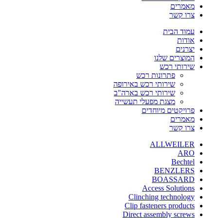
מאמרים
צרו קשר
עמוד הבית
אודות
יצרנים
המוצרים שלנו
שירותי רכש
פתרונות רכש
שירותי רכש באירופה
שירותי רכש בארה"ב
מצגת מפעלי תעשייה
פרויקטים מיוחדים
מאמרים
צרו קשר
ALLWEILER
ARO
Bechtel
BENZLERS
BOASSARD
Access Solutions
Clinching technology
Clip fasteners products
Direct assembly screws