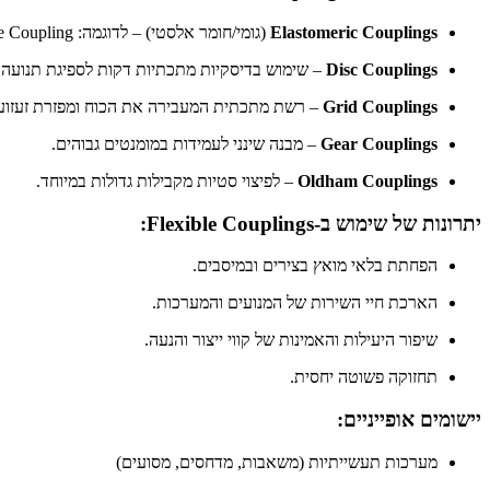
Elastomeric Couplings
(גומי/חומר אלסטי) – לדוגמה: Jaw Coupling, Tire Coupling
Disc Couplings
– שימוש בדיסקיות מתכתיות דקות לספיגת תנועה.
Grid Couplings
– רשת מתכתית המעבירה את הכוח ומפזרת זעזוע
Gear Couplings
– מבנה שינני לעמידות במומנטים גבוהים.
Oldham Couplings
– לפיצוי סטיות מקבילות גדולות במיוחד.
יתרונות של שימוש ב-Flexible Couplings:
הפחתת בלאי מואץ בצירים ובמיסבים.
הארכת חיי השירות של המנועים והמערכות.
שיפור היעילות והאמינות של קווי ייצור והנעה.
תחזוקה פשוטה יחסית.
יישומים אופייניים:
מערכות תעשייתיות (משאבות, מדחסים, מסועים)