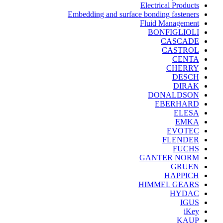
Electrical Products
Embedding and surface bonding fasteners
Fluid Management
BONFIGLIOLI
CASCADE
CASTROL
CENTA
CHERRY
DESCH
DIRAK
DONALDSON
EBERHARD
ELESA
EMKA
EVOTEC
FLENDER
FUCHS
GANTER NORM
GRUEN
HAPPICH
HIMMEL GEARS
HYDAC
IGUS
iKey
KAUP