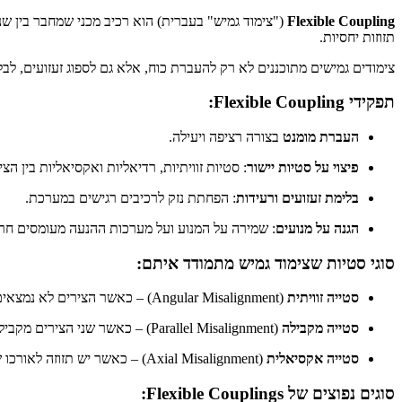
Flexible Coupling
("צימוד גמיש" בעברית) הוא רכיב מכני שמחבר בין שני 
תזוזות יחסיות.
צימודים גמישים מתוכננים לא רק להעברת כוח, אלא גם לספוג זעזועים, לב
תפקידי Flexible Coupling:
העברת מומנט
בצורה רציפה ויעילה.
פיצוי על סטיות יישור
: סטיות זוויתיות, רדיאליות ואקסיאליות בין הצי
בלימת זעזועים ורעידות
: הפחתת נזק לרכיבים רגישים במערכת.
הגנה על מנועים
: שמירה על המנוע ועל מערכות ההנעה מעומסים חרי
סוגי סטיות שצימוד גמיש מתמודד איתם:
סטייה זוויתית
(Angular Misalignment) – כאשר הצירים לא נמצאים על אותו קו ישר.
סטייה מקבילה
(Parallel Misalignment) – כאשר שני הצירים מקבילים אך לא נמצאים על אותו ציר.
סטייה אקסיאלית
(Axial Misalignment) – כאשר יש תזוזה לאורכו של הציר.
סוגים נפוצים של Flexible Couplings: