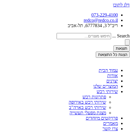
דלג לתוכן
073-229-4100
redco@redco.co.il
ריב"ל 3, 6777834, תל-אביב
Search ...
תוצאות
הצגת כל התוצאות
עמוד הבית
אודות
יצרנים
המוצרים שלנו
שירותי רכש
פתרונות רכש
שירותי רכש באירופה
שירותי רכש בארה"ב
מצגת מפעלי תעשייה
פרויקטים מיוחדים
מאמרים
צרו קשר