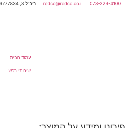
073-229-4100
redco@redco.co.il
ריב"ל 3, 6777834, תל-אביב
עמוד הבית
שירותי רכש
פירוט ומידע על המוצר: