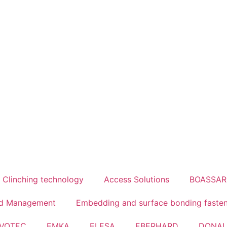
Clinching technology
Access Solutions
BOASSA
id Management
Embedding and surface bonding faste
VOTEC
EMKA
ELESA
EBERHARD
DONA