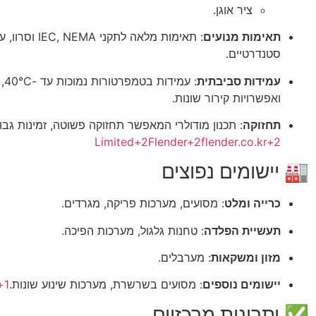
ציר אוגן.
תאימות מנועים
:
תאימות מלאה ל
סטנדרטיים.
עמידות סביבתית
:
עמ
ואפשרויות קירור שונות.
תחזוקה
:
תכנון מודולרי המאפשר תחזוקה פשוטה, זמינות גבו
Limited
+2
Flender
+2
flender.co.kr
+2
🏭 יישומים נפוצים
כרייה ומלט
:
מסועים, מערכות פריקה, מגרדים.
תעשיית הפלדה
:
טחנות גלגול, מערכות הפיכה.
מזון ומשקאות
:
מערבלים.
יישומים נוספים
:
מסועים בשרשרת, מערכות שינוע שונות.
+1
✅ יתרונות מרכזיים