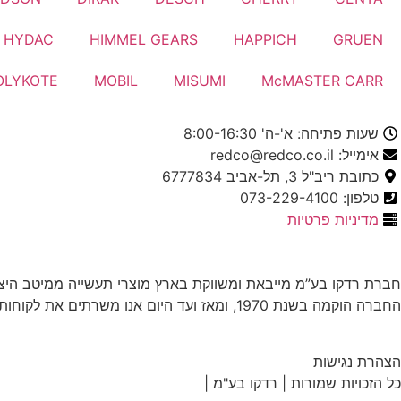
HYDAC
HIMMEL GEARS
HAPPICH
GRUEN
OLYKOTE
MOBIL
MISUMI
McMASTER CARR
שעות פתיחה: א'-ה' 8:00-16:30
אימייל: redco@redco.co.il
כתובת ריב"ל 3, תל-אביב 6777834
טלפון: 073-229-4100
מדיניות פרטיות
חברת רדקו בע”מ מייבאת ומשווקת בארץ מוצרי תעשייה ממיטב היצר
החברה הוקמה בשנת 1970, ומאז ועד היום אנו משרתים את לקוחותינו, תוך התאמה מיטבית בין צרכי הלקוח למוצרים המשווקים על ידינו.
הצהרת נגישות
כל הזכויות שמורות | רדקו בע"מ |