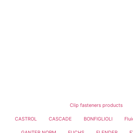
Clip fasteners products
CASTROL
CASCADE
BONFIGLIOLI
Flu
GANTER NORM
FUCHS
FLENDER
E