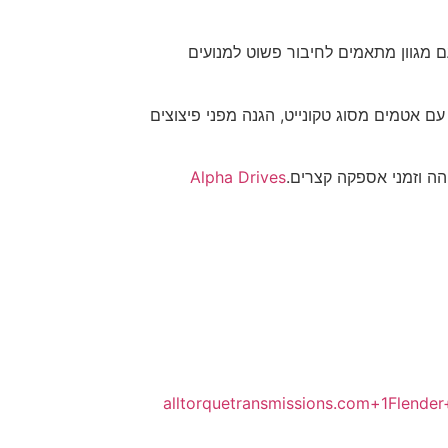
תקני IEC, NEMA וסרוו, עם מגוון מתאמים לחיבור פשוט למנועים
ידות בטמפרטורות נמוכות עד -40°C, עם אטמים מסוג טקונייט, הגנה מפני פיצוצים
הה וזמני אספקה קצרים.
Alpha Drives
alltorquetransmissions.com
+1
Flender