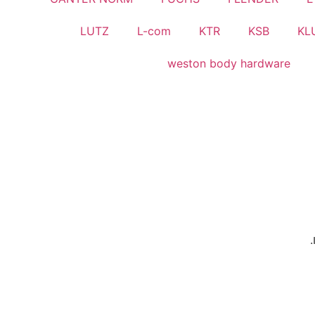
LUTZ
L-com
KTR
KSB
KL
weston body hardware