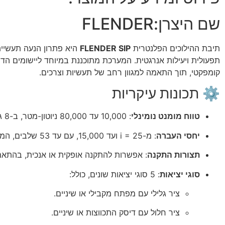
שם היצרן:
FLENDER
תיבת ההילוכים הפלנטרית
FLENDER SIP
היא פתרון הנעה תעשיית
תפעולית ויעילות אנרגטית.
המערכת מתוכננת במיוחד ליישומים הד
קומפקטי, תוך התאמה למגוון רחב של תעשיות וצרכים.
⚙️ תכונות עיקריות
טווח מומנט נומינלי
:
10,000 עד 80,000 ניוטון-מטר, ב-8 גדלים שונים.
יחסי העברה
:
מ-i = 25 ועד 15,000, עם עד 53 שלבים, המאפשרים התאמה מדויקת לדרישות היישום.
תצורות התקנה
:
אפשרות להתקנה אופקית או אנכית, בהתאם
סוגי יציאות
:
5 סוגי יציאות שונים, כולל:
ציר גלילי עם מפתח מקבילי או שיניים.
ציר חלול עם דיסק התכווצות או שיניים.