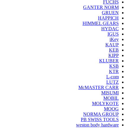
FUCHS
GANTER NORM
GRUEN
HAPPICH
HIMMEL GEARS
HYDAC
IGUS
iKey
KAUP
KEB
KIPP
KLUBER
KSB
KTR
L-com
LUTZ
McMASTER CARR
MISUMI
MOBIL
MOLYKOTE
MOOG
NORMA GROUP
PB SWISS TOOLS
weston body hardware