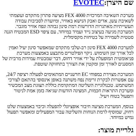
שם היצרן:
EVOTEC
מערכת השאיבה המרכזית FEX 4000 מציעה פתרון מתקדם ועוצמתי
לשאיבת עשן, אדים ואבק הנישא באוויר, ומיועדת לסביבות עבודה
תעשייתיות מאתגרות הדורשות רמת סינון גבוהה ונפח אוויר מוגבר.
המערכת מגיעה בעיצוב נייד ועמיד במיוחד, עם ציפוי ESD המבטיח הגנה
סטטית לשמירה על בטיחות מקסימלית.
למערכת FEX 4000 סינון רב-שלבי מתקדם שמאפשר סינון יעיל ואמין
לכל אורך זמן השימוש. ניקוי הפילטרים מתבצע באמצעות מערכת
פניאומטית המופעלת על ידי אוויר דחוס, דבר שמבטיח עמידות מרבית של
המסננים לאורך זמן ומקטין את הצורך בתחזוקה שוטפת.
המערכת מצוידת במפוחי EC חדשניים המתאימים לפעולה רציפה 24/7,
עם אפשרות לבקרת זרימת נפח משתנה באופן אינסופי בהתאם לצורכי
המשתמש. טכנולוגיית השליטה המתקדמת כוללת תצוגת מצב המכשיר
ומערכת התראות חכמות, המציגה הודעות שגיאה בזמן אמת לניטור
ותפעול בטוח ויעיל.
בנוסף, המערכת מציעה חיבור אופציונלי להפעלה וכיבוי באמצעות שלט
רחוק, שמוסיף לרמת הנוחות והשליטה עבור המפעילים ומאפשר תפעול
גמיש במיוחד.
גלריית מוצר: