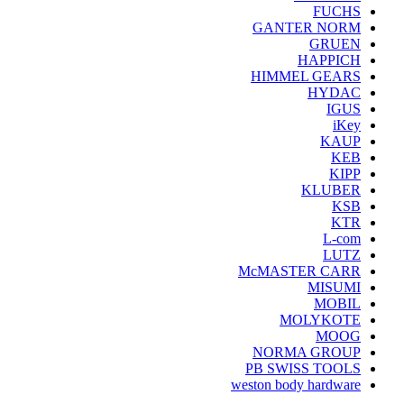
FUCHS
GANTER NORM
GRUEN
HAPPICH
HIMMEL GEARS
HYDAC
IGUS
iKey
KAUP
KEB
KIPP
KLUBER
KSB
KTR
L-com
LUTZ
McMASTER CARR
MISUMI
MOBIL
MOLYKOTE
MOOG
NORMA GROUP
PB SWISS TOOLS
weston body hardware