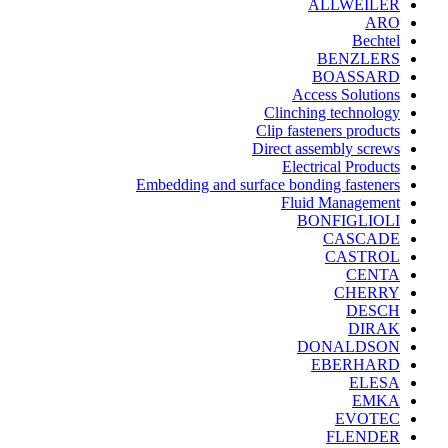
ALLWEILER
ARO
Bechtel
BENZLERS
BOASSARD
Access Solutions
Clinching technology
Clip fasteners products
Direct assembly screws
Electrical Products
Embedding and surface bonding fasteners
Fluid Management
BONFIGLIOLI
CASCADE
CASTROL
CENTA
CHERRY
DESCH
DIRAK
DONALDSON
EBERHARD
ELESA
EMKA
EVOTEC
FLENDER