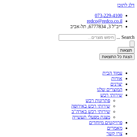
דלג לתוכן
073-229-4100
redco@redco.co.il
ריב"ל 3, 6777834, תל-אביב
Search ...
תוצאות
הצגת כל התוצאות
עמוד הבית
אודות
יצרנים
המוצרים שלנו
שירותי רכש
פתרונות רכש
שירותי רכש באירופה
שירותי רכש בארה"ב
מצגת מפעלי תעשייה
פרויקטים מיוחדים
מאמרים
צרו קשר