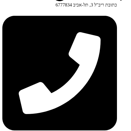
כתובת ריב"ל 3, תל-אביב 6777834