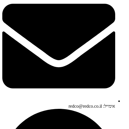
אימייל: redco@redco.co.il