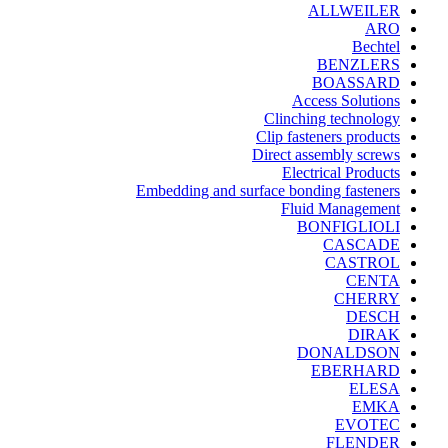
ALLWEILER
ARO
Bechtel
BENZLERS
BOASSARD
Access Solutions
Clinching technology
Clip fasteners products
Direct assembly screws
Electrical Products
Embedding and surface bonding fasteners
Fluid Management
BONFIGLIOLI
CASCADE
CASTROL
CENTA
CHERRY
DESCH
DIRAK
DONALDSON
EBERHARD
ELESA
EMKA
EVOTEC
FLENDER