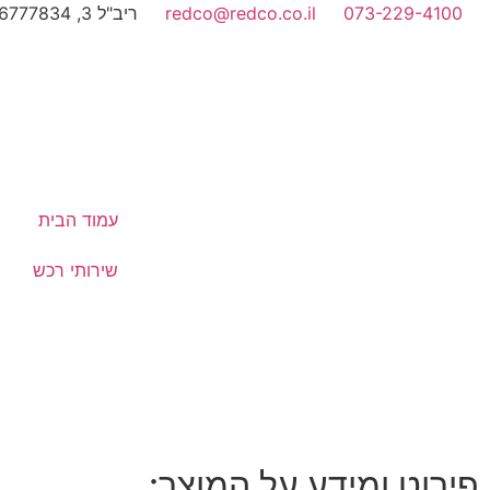
073-229-4100
redco@redco.co.il
ריב"ל 3, 6777834, תל-אביב
עמוד הבית
שירותי רכש
פירוט ומידע על המוצר: