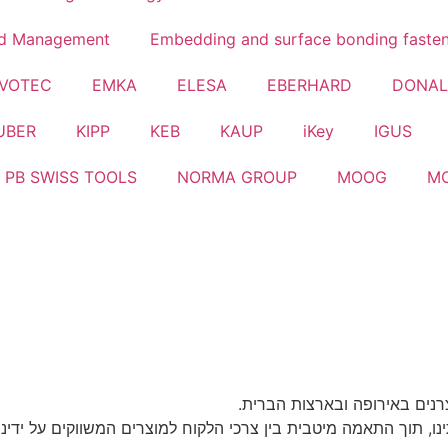
id Management
Embedding and surface bonding faste
VOTEC
EMKA
ELESA
EBERHARD
DONA
UBER
KIPP
KEB
KAUP
iKey
IGUS
PB SWISS TOOLS
NORMA GROUP
MOOG
M
נים באירופה ובארצות הברית.