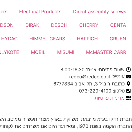
ners
Electrical Products
Direct assembly screws
LDSON
DIRAK
DESCH
CHERRY
CENTA
HYDAC
HIMMEL GEARS
HAPPICH
GRUEN
OLYKOTE
MOBIL
MISUMI
McMASTER CARR
שעות פתיחה: א'-ה' 8:00-16:30
אימייל: redco@redco.co.il
כתובת ריב"ל 3, תל-אביב 6777834
טלפון: 073-229-4100
מדיניות פרטיות
חברת רדקו בע”מ מייבאת ומשווקת בארץ מוצרי תעשייה ממיטב היצר
החברה הוקמה בשנת 1970, ומאז ועד היום אנו משרתים את לקוחותינו, תוך התאמה מיטבית בין צרכי הלקוח למוצרים המשווקים על ידינו.