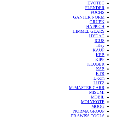
EVOTEC
FLENDER
FUCHS
GANTER NORM
GRUEN
HAPPICH
HIMMEL GEARS
HYDAC
IGUS
iKey
KAUP
KEB
KIPP
KLUBER
KSB
KTR
L-com
LUTZ
McMASTER CARR
MISUMI
MOBIL
MOLYKOTE
MOOG
NORMA GROUP
PB SWISS TOOLS