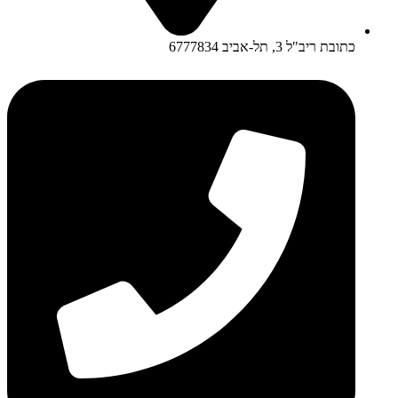
כתובת ריב"ל 3, תל-אביב 6777834