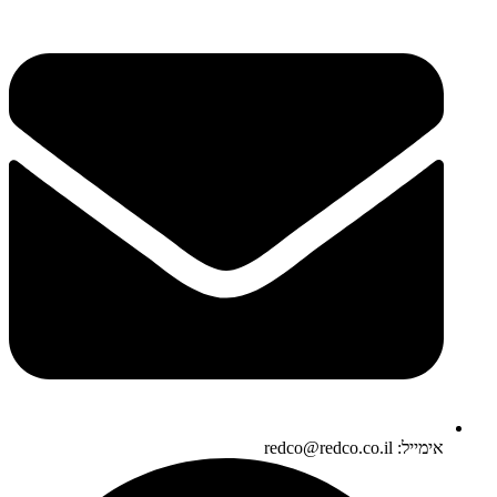
אימייל: redco@redco.co.il