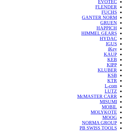
EVOTEC
FLENDER
FUCHS
GANTER NORM
GRUEN
HAPPICH
HIMMEL GEARS
HYDAC
IGUS
iKey
KAUP
KEB
KIPP
KLUBER
KSB
KTR
L-com
LUTZ
McMASTER CARR
MISUMI
MOBIL
MOLYKOTE
MOOG
NORMA GROUP
PB SWISS TOOLS