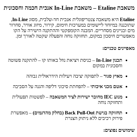
משאבת Etaline – משאבת In-Line אנכית חכמה וחסכונית
Etaline
היא משאבה צנטריפוגלית אנכית חד-שלבית, מסוג
In-Line
,
שתוכננה במיוחד ליישומים במערכות חימום, קירור, מיזוג אוויר, סחרור
מים ובניינים מסחריים. המבנה הקומפקטי וההתקנה הישירה על הקו
מאפשרים חיסכון במקום, תחזוקה נוחה והפעלה שקטה לאורך זמן.
מאפיינים טכניים:
תכנון In-Line
– כניסת ויציאת נוזל באותו קו – להתקנה פשוטה
וחסכונית במקום
מאיץ סגור
– לתפוקה יציבה ויעילות הידראולית גבוהה
אטם מכני איכותי
– להפחתת סיכוני דליפה והגנה על הסביבה
מנוע IEC מחובר ישירות לציר המשאבה
– לפשטות תפעולית
ותחזוקה נוחה
תחזוקה בגישת Back Pull-Out (בחלק מהדגמים)
– מאפשרת
פירוק רכיבים ללא ניתוק הצנרת
שימושים נפוצים: