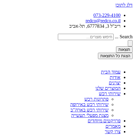
דלג לתוכן
073-229-4100
redco@redco.co.il
ריב"ל 3, 6777834, תל-אביב
Search ...
תוצאות
הצגת כל התוצאות
עמוד הבית
אודות
יצרנים
המוצרים שלנו
שירותי רכש
פתרונות רכש
שירותי רכש באירופה
שירותי רכש בארה"ב
מצגת מפעלי תעשייה
פרויקטים מיוחדים
מאמרים
צרו קשר