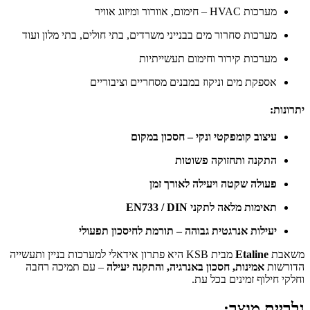
מערכות HVAC – חימום, אוורור ומיזוג אוויר
מערכות סחרור מים בבנייני משרדים, בתי חולים, בתי מלון ועוד
מערכות קירור וחימום תעשייתיות
אספקת מים וניקוז במבנים מסחריים וציבוריים
יתרונות:
עיצוב קומפקטי ונקי – חסכון במקום
התקנה ותחזוקה פשוטות
פעולה שקטה ויעילה לאורך זמן
תאימות מלאה לתקני EN733 / DIN
יעילות אנרגטית גבוהה – תורמת לחיסכון תפעולי
משאבת
Etaline
מבית KSB היא פתרון אידאלי למערכות בניין ותעשייה
הדורשות
אמינות, חסכון באנרגיה, והתקנה יעילה
– עם תמיכה רחבה
וחלקי חילוף זמינים בכל עת.
גלריית מוצר: