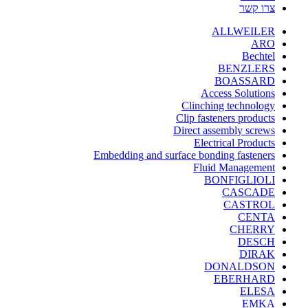
צרו קשר
ALLWEILER
ARO
Bechtel
BENZLERS
BOASSARD
Access Solutions
Clinching technology
Clip fasteners products
Direct assembly screws
Electrical Products
Embedding and surface bonding fasteners
Fluid Management
BONFIGLIOLI
CASCADE
CASTROL
CENTA
CHERRY
DESCH
DIRAK
DONALDSON
EBERHARD
ELESA
EMKA