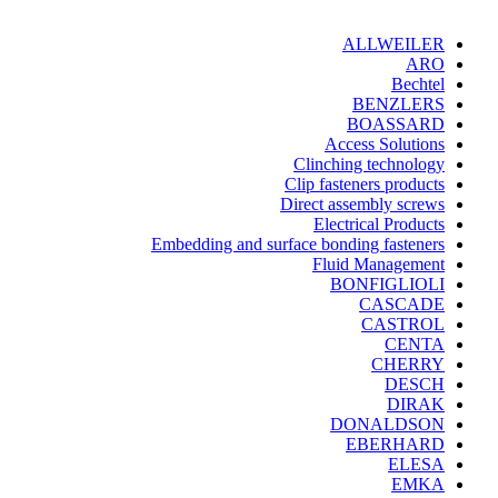
ALLWEILER
ARO
Bechtel
BENZLERS
BOASSARD
Access Solutions
Clinching technology
Clip fasteners products
Direct assembly screws
Electrical Products
Embedding and surface bonding fasteners
Fluid Management
BONFIGLIOLI
CASCADE
CASTROL
CENTA
CHERRY
DESCH
DIRAK
DONALDSON
EBERHARD
ELESA
EMKA