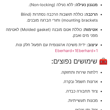
מנגנון נעילה:
ללא נעילה (Non-locking).
הרכבה:
כוללת תושבות הרכבה נסתרות (Blind
mounting brackets) וחורי הברגה מובנים.
אטימות:
כוללת אטם מובנה (Molded gasket) לאטימה
מפני מים ואבק.
עיצוב:
ידית משיכה ארגונומית עם תפעול חלק ונוח.
Eberhard
+1
Eberhard
+1
🧰 שימושים נפוצים:
דלתות שירות ותחזוקה.
ארונות חשמל ובקרה.
ציוד תחבורה כבדה.
מכונות תעשייתיות.
ציוד ימי וצבאי.