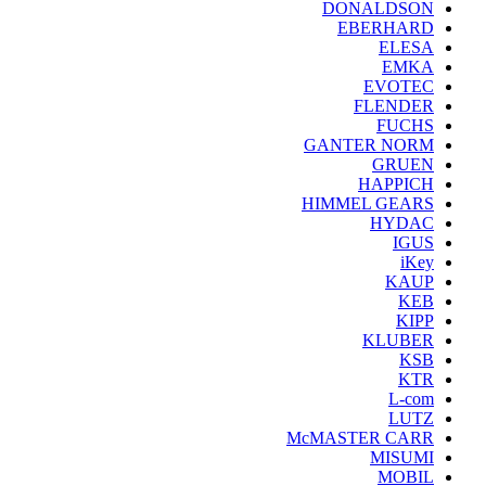
DONALDSON
EBERHARD
ELESA
EMKA
EVOTEC
FLENDER
FUCHS
GANTER NORM
GRUEN
HAPPICH
HIMMEL GEARS
HYDAC
IGUS
iKey
KAUP
KEB
KIPP
KLUBER
KSB
KTR
L-com
LUTZ
McMASTER CARR
MISUMI
MOBIL