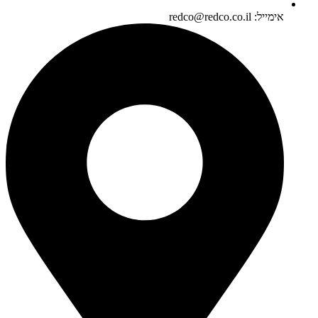
אימייל: redco@redco.co.il