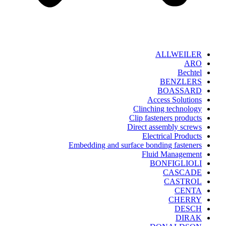
ALLWEILER
ARO
Bechtel
BENZLERS
BOASSARD
Access Solutions
Clinching technology
Clip fasteners products
Direct assembly screws
Electrical Products
Embedding and surface bonding fasteners
Fluid Management
BONFIGLIOLI
CASCADE
CASTROL
CENTA
CHERRY
DESCH
DIRAK