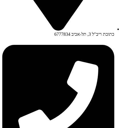
כתובת ריב"ל 3, תל-אביב 6777834