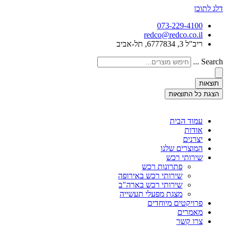
דלג לתוכן
073-229-4100
redco@redco.co.il
ריב"ל 3, 6777834, תל-אביב
Search ...
תוצאות
הצגת כל התוצאות
עמוד הבית
אודות
יצרנים
המוצרים שלנו
שירותי רכש
פתרונות רכש
שירותי רכש באירופה
שירותי רכש בארה"ב
מצגת מפעלי תעשייה
פרויקטים מיוחדים
מאמרים
צרו קשר