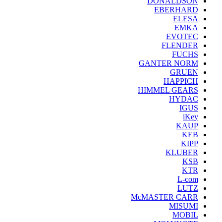
DONALDSON
EBERHARD
ELESA
EMKA
EVOTEC
FLENDER
FUCHS
GANTER NORM
GRUEN
HAPPICH
HIMMEL GEARS
HYDAC
IGUS
iKey
KAUP
KEB
KIPP
KLUBER
KSB
KTR
L-com
LUTZ
McMASTER CARR
MISUMI
MOBIL