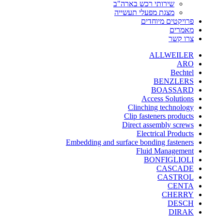
שירותי רכש בארה"ב
מצגת מפעלי תעשייה
פרויקטים מיוחדים
מאמרים
צרו קשר
ALLWEILER
ARO
Bechtel
BENZLERS
BOASSARD
Access Solutions
Clinching technology
Clip fasteners products
Direct assembly screws
Electrical Products
Embedding and surface bonding fasteners
Fluid Management
BONFIGLIOLI
CASCADE
CASTROL
CENTA
CHERRY
DESCH
DIRAK