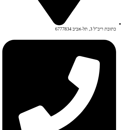
כתובת ריב"ל 3, תל-אביב 6777834