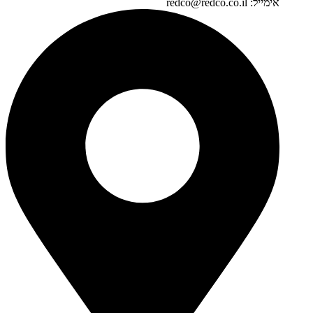
אימייל: redco@redco.co.il