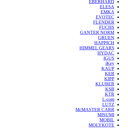
EBERHARD
ELESA
EMKA
EVOTEC
FLENDER
FUCHS
GANTER NORM
GRUEN
HAPPICH
HIMMEL GEARS
HYDAC
IGUS
iKey
KAUP
KEB
KIPP
KLUBER
KSB
KTR
L-com
LUTZ
McMASTER CARR
MISUMI
MOBIL
MOLYKOTE