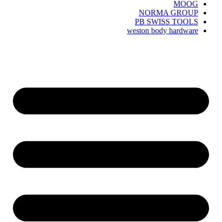
MOOG
NORMA GROUP
PB SWISS TOOLS
weston body hardware