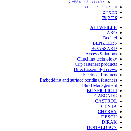
מצגת מפעלי תעשייה
פרויקטים מיוחדים
מאמרים
צרו קשר
ALLWEILER
ARO
Bechtel
BENZLERS
BOASSARD
Access Solutions
Clinching technology
Clip fasteners products
Direct assembly screws
Electrical Products
Embedding and surface bonding fasteners
Fluid Management
BONFIGLIOLI
CASCADE
CASTROL
CENTA
CHERRY
DESCH
DIRAK
DONALDSON