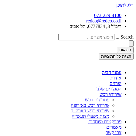
דלג לתוכן
073-229-4100
redco@redco.co.il
ריב"ל 3, 6777834, תל-אביב
Search ...
תוצאות
הצגת כל התוצאות
עמוד הבית
אודות
יצרנים
המוצרים שלנו
שירותי רכש
פתרונות רכש
שירותי רכש באירופה
שירותי רכש בארה"ב
מצגת מפעלי תעשייה
פרויקטים מיוחדים
מאמרים
צרו קשר