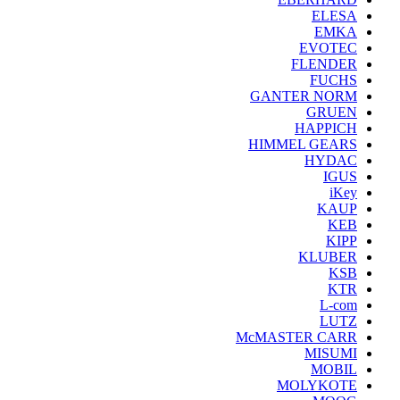
ELESA
EMKA
EVOTEC
FLENDER
FUCHS
GANTER NORM
GRUEN
HAPPICH
HIMMEL GEARS
HYDAC
IGUS
iKey
KAUP
KEB
KIPP
KLUBER
KSB
KTR
L-com
LUTZ
McMASTER CARR
MISUMI
MOBIL
MOLYKOTE