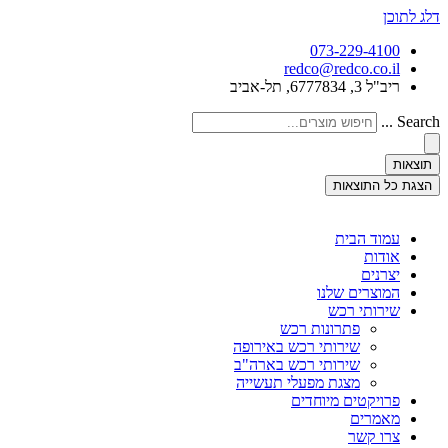
דלג לתוכן
073-229-4100
redco@redco.co.il
ריב"ל 3, 6777834, תל-אביב
Search ...
תוצאות
הצגת כל התוצאות
עמוד הבית
אודות
יצרנים
המוצרים שלנו
שירותי רכש
פתרונות רכש
שירותי רכש באירופה
שירותי רכש בארה"ב
מצגת מפעלי תעשייה
פרויקטים מיוחדים
מאמרים
צרו קשר