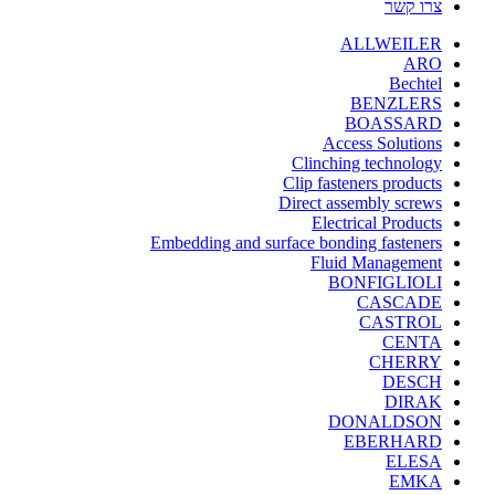
צרו קשר
ALLWEILER
ARO
Bechtel
BENZLERS
BOASSARD
Access Solutions
Clinching technology
Clip fasteners products
Direct assembly screws
Electrical Products
Embedding and surface bonding fasteners
Fluid Management
BONFIGLIOLI
CASCADE
CASTROL
CENTA
CHERRY
DESCH
DIRAK
DONALDSON
EBERHARD
ELESA
EMKA