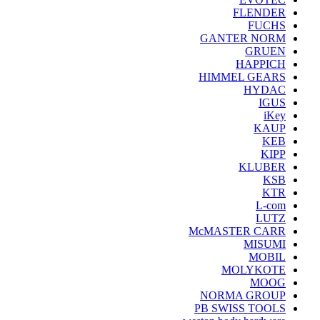
FLENDER
FUCHS
GANTER NORM
GRUEN
HAPPICH
HIMMEL GEARS
HYDAC
IGUS
iKey
KAUP
KEB
KIPP
KLUBER
KSB
KTR
L-com
LUTZ
McMASTER CARR
MISUMI
MOBIL
MOLYKOTE
MOOG
NORMA GROUP
PB SWISS TOOLS