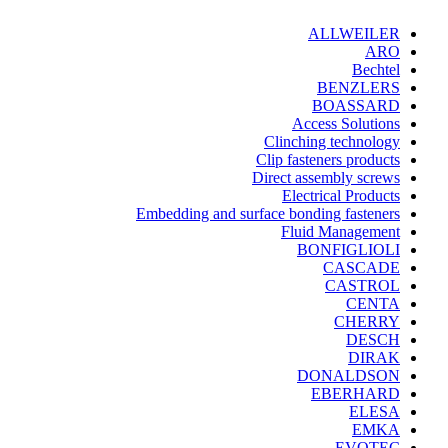
ALLWEILER
ARO
Bechtel
BENZLERS
BOASSARD
Access Solutions
Clinching technology
Clip fasteners products
Direct assembly screws
Electrical Products
Embedding and surface bonding fasteners
Fluid Management
BONFIGLIOLI
CASCADE
CASTROL
CENTA
CHERRY
DESCH
DIRAK
DONALDSON
EBERHARD
ELESA
EMKA
EVOTEC