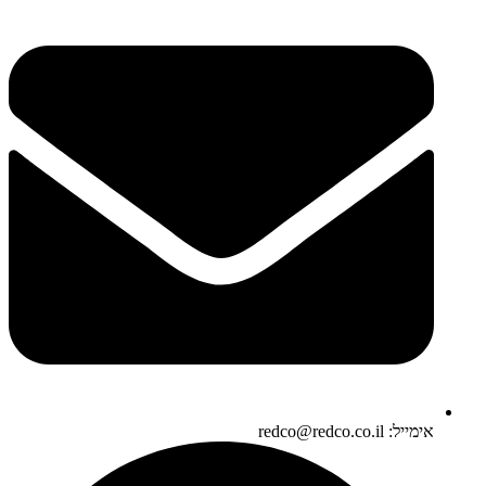
אימייל: redco@redco.co.il