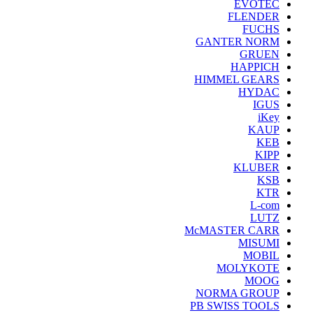
EVOTEC
FLENDER
FUCHS
GANTER NORM
GRUEN
HAPPICH
HIMMEL GEARS
HYDAC
IGUS
iKey
KAUP
KEB
KIPP
KLUBER
KSB
KTR
L-com
LUTZ
McMASTER CARR
MISUMI
MOBIL
MOLYKOTE
MOOG
NORMA GROUP
PB SWISS TOOLS