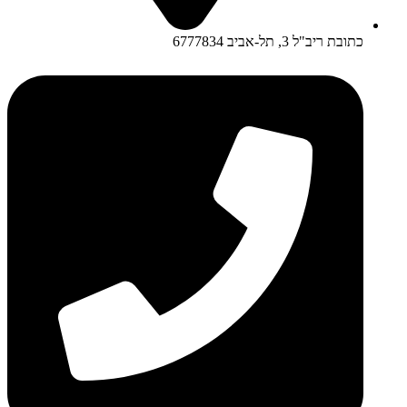
כתובת ריב"ל 3, תל-אביב 6777834