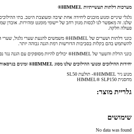
מערכות דלתות תעשייתיות HIMMEL®
גלגלי שיניים ומנוע מובנים ליחידה אחת יציבה ומעוצבת היטב. בתי ההילוכי
שלנו. זה מאפשר לנו לכסות מגוון רחב של יישומי מומנט ומהירות. אובדן ש
פעולה חלקה.
להשתמש בהם בקלות בסביבות הדורשות רמת הגנה גבוהה יותר.
כונני הדלת והשער של HIMMEL® יכולים להיות מסופקים עם הגנה נגד נפילה במידת הצורך.
יחידות ההילוכים ומנועי ההילוכים שלנו מסוג HIMMEL® זמינים בגרסאות הבאות:
מנוע גיר HIMMEL®- תולעת SL50
מחסנית HIMMEL® SLP150
גלריית מוצר:
שימושים
No data was found