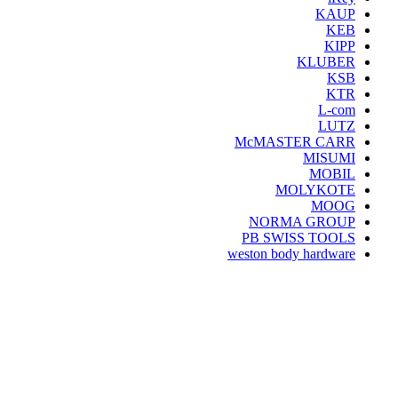
KAUP
KEB
KIPP
KLUBER
KSB
KTR
L-com
LUTZ
McMASTER CARR
MISUMI
MOBIL
MOLYKOTE
MOOG
NORMA GROUP
PB SWISS TOOLS
weston body hardware