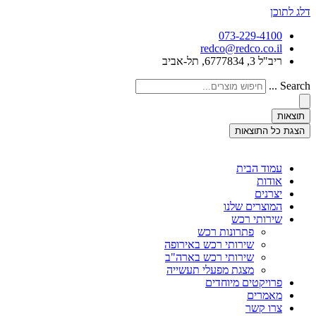
דלג לתוכן
073-229-4100
redco@redco.co.il
ריב"ל 3, 6777834, תל-אביב
Search ...
תוצאות
הצגת כל התוצאות
עמוד הבית
אודות
יצרנים
המוצרים שלנו
שירותי רכש
פתרונות רכש
שירותי רכש באירופה
שירותי רכש בארה"ב
מצגת מפעלי תעשייה
פרויקטים מיוחדים
מאמרים
צרו קשר