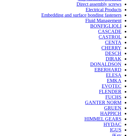
Direct assembly screws
Electrical Products
Embedding and surface bonding fasteners
Fluid Management
BONFIGLIOLI
CASCADE
CASTROL
CENTA
CHERRY
DESCH
DIRAK
DONALDSON
EBERHARD
ELESA
EMKA
EVOTEC
FLENDER
FUCHS
GANTER NORM
GRUEN
HAPPICH
HIMMEL GEARS
HYDAC
IGUS
iKey