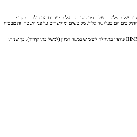
נוספים של ההילוכים שלנו ומבוססים גם על המערכת המודולרית הקיימת
 ההילוכים הם בעלי גיר סליל, מלוטשים ומוקשחים על פני השטח. זה מבטיח
כונני דלתות ושערים של HIMMEL® משמשים להנעת שערי גלגול, שערי הרמה, דלתות חתך ושערים שנפתחים במהירות. כונני הדלת והשער של HIMMEL פותחו בתחילה לשימוש במגזר המזון (למשל בתי קירור), כך שניתן