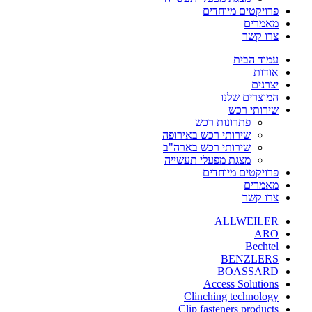
פרויקטים מיוחדים
מאמרים
צרו קשר
עמוד הבית
אודות
יצרנים
המוצרים שלנו
שירותי רכש
פתרונות רכש
שירותי רכש באירופה
שירותי רכש בארה"ב
מצגת מפעלי תעשייה
פרויקטים מיוחדים
מאמרים
צרו קשר
ALLWEILER
ARO
Bechtel
BENZLERS
BOASSARD
Access Solutions
Clinching technology
Clip fasteners products