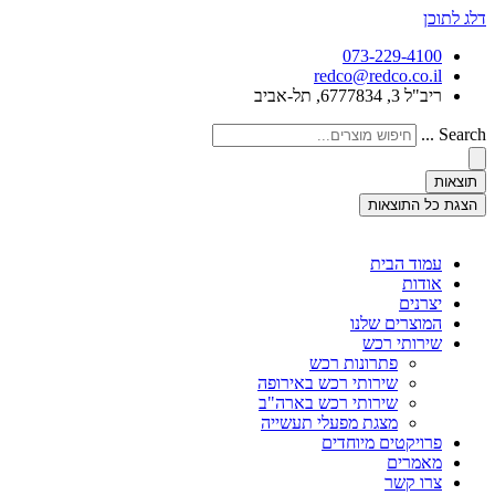
דלג לתוכן
073-229-4100
redco@redco.co.il
ריב"ל 3, 6777834, תל-אביב
Search ...
תוצאות
הצגת כל התוצאות
עמוד הבית
אודות
יצרנים
המוצרים שלנו
שירותי רכש
פתרונות רכש
שירותי רכש באירופה
שירותי רכש בארה"ב
מצגת מפעלי תעשייה
פרויקטים מיוחדים
מאמרים
צרו קשר