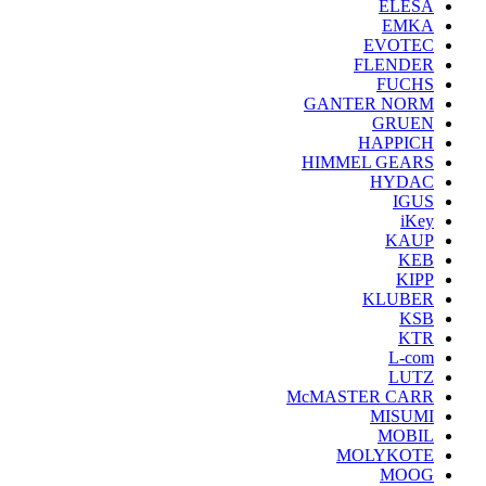
ELESA
EMKA
EVOTEC
FLENDER
FUCHS
GANTER NORM
GRUEN
HAPPICH
HIMMEL GEARS
HYDAC
IGUS
iKey
KAUP
KEB
KIPP
KLUBER
KSB
KTR
L-com
LUTZ
McMASTER CARR
MISUMI
MOBIL
MOLYKOTE
MOOG