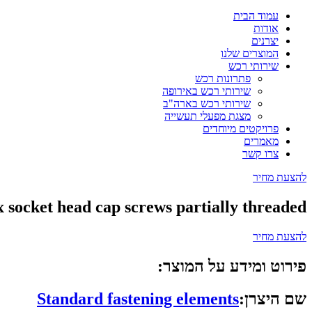
עמוד הבית
אודות
יצרנים
המוצרים שלנו
שירותי רכש
פתרונות רכש
שירותי רכש באירופה
שירותי רכש בארה"ב
מצגת מפעלי תעשייה
פרויקטים מיוחדים
מאמרים
צרו קשר
להצעת מחיר
 socket head cap screws partially threaded
להצעת מחיר
פירוט ומידע על המוצר:
שם היצרן:
Standard fastening elements