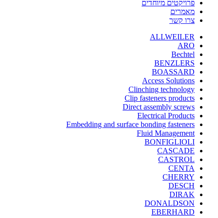
פרויקטים מיוחדים
מאמרים
צרו קשר
ALLWEILER
ARO
Bechtel
BENZLERS
BOASSARD
Access Solutions
Clinching technology
Clip fasteners products
Direct assembly screws
Electrical Products
Embedding and surface bonding fasteners
Fluid Management
BONFIGLIOLI
CASCADE
CASTROL
CENTA
CHERRY
DESCH
DIRAK
DONALDSON
EBERHARD