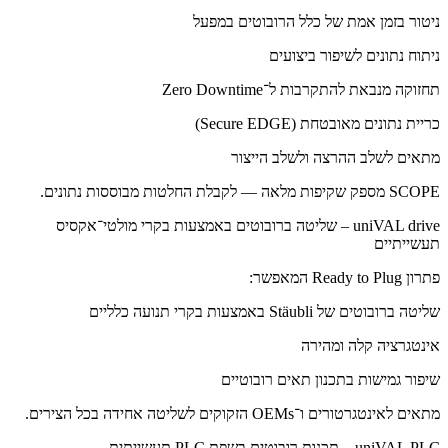
ניטור בזמן אמת של כלל הרובוטים במפעל
ניתוח נתונים לשיפור ביצועים
תחזוקה מנבאת להתקרבות ל־Zero Downtime
כריית נתונים מאובטחת (Secure EDGE)
מתאים לשלב ההרצה ולשלב הייצור
SCOPE מספק שקיפות מלאה — לקבלת החלטות מבוססות נתונים.
uniVAL drive – שליטה ברובוטים באמצעות בקרי מולטי־אקסיס
תעשייתיים
פתרון Ready to Plug המאפשר:
שליטה ברובוטים של Stäubli באמצעות בקרי תנועה כלליים
אינטגרציה קלה ומהירה
שיפור גמישות בתכנון תאים רובוטיים
מתאים לאינטגרטורים ו־OEMs הזקוקים לשליטה אחידה בכל הצירים.
uniVAL PLC – תכנות רובוטים בשפת PLC תעשייתית