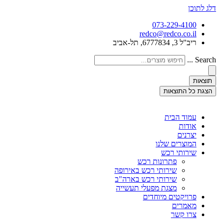
דלג לתוכן
073-229-4100
redco@redco.co.il
ריב"ל 3, 6777834, תל-אביב
Search ...
תוצאות
הצגת כל התוצאות
עמוד הבית
אודות
יצרנים
המוצרים שלנו
שירותי רכש
פתרונות רכש
שירותי רכש באירופה
שירותי רכש בארה"ב
מצגת מפעלי תעשייה
פרויקטים מיוחדים
מאמרים
צרו קשר