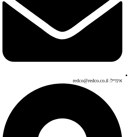
אימייל: redco@redco.co.il