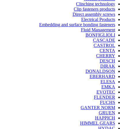
Clinching technology
Clip fasteners products
Direct assembly screws
Electrical Products
Embedding and surface bonding fasteners
Fluid Management
BONFIGLIOLI
CASCADE
CASTROL
CENTA
CHERRY
DESCH
DIRAK
DONALDSON
EBERHARD
ELESA
EMKA
EVOTEC
FLENDER
FUCHS
GANTER NORM
GRUEN
HAPPICH
HIMMEL GEARS
HYDAC