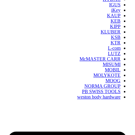
IGUS
iKey
KAUP
KEB
KIPP
KLUBER
KSB
KTR
L-com
LUTZ
McMASTER CARR
MISUMI
MOBIL
MOLYKOTE
MOOG
NORMA GROUP
PB SWISS TOOLS
weston body hardware