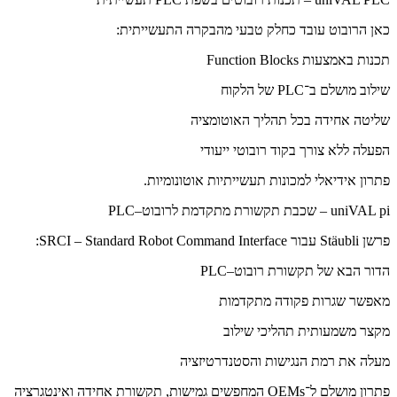
כאן הרובוט עובד כחלק טבעי מהבקרה התעשייתית:
תכנות באמצעות Function Blocks
שילוב מושלם ב־PLC של הלקוח
שליטה אחידה בכל תהליך האוטומציה
הפעלה ללא צורך בקוד רובוטי ייעודי
פתרון אידיאלי למכונות תעשייתיות אוטונומיות.
uniVAL pi – שכבת תקשורת מתקדמת לרובוט–PLC
פרשן Stäubli עבור SRCI – Standard Robot Command Interface:
הדור הבא של תקשורת רובוט–PLC
מאפשר שגרות פקודה מתקדמות
מקצר משמעותית תהליכי שילוב
מעלה את רמת הנגישות והסטנדרטיזציה
פתרון מושלם ל־OEMs המחפשים גמישות, תקשורת אחידה ואינטגרציה