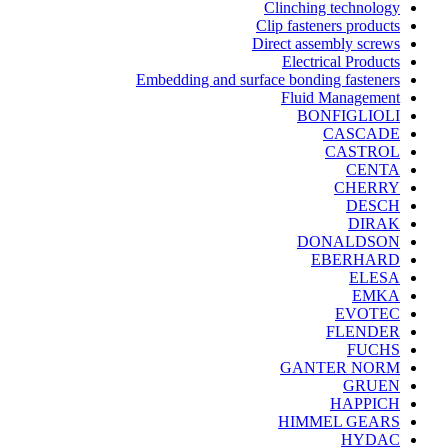
Clinching technology
Clip fasteners products
Direct assembly screws
Electrical Products
Embedding and surface bonding fasteners
Fluid Management
BONFIGLIOLI
CASCADE
CASTROL
CENTA
CHERRY
DESCH
DIRAK
DONALDSON
EBERHARD
ELESA
EMKA
EVOTEC
FLENDER
FUCHS
GANTER NORM
GRUEN
HAPPICH
HIMMEL GEARS
HYDAC