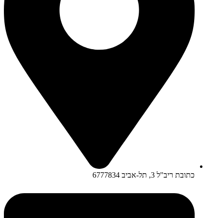
כתובת ריב"ל 3, תל-אביב 6777834