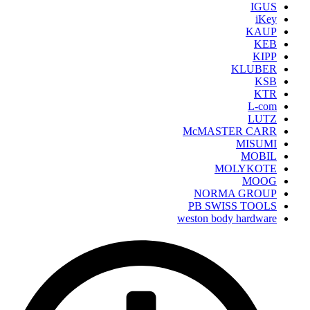
IGUS
iKey
KAUP
KEB
KIPP
KLUBER
KSB
KTR
L-com
LUTZ
McMASTER CARR
MISUMI
MOBIL
MOLYKOTE
MOOG
NORMA GROUP
PB SWISS TOOLS
weston body hardware