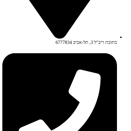
כתובת ריב"ל 3, תל-אביב 6777834