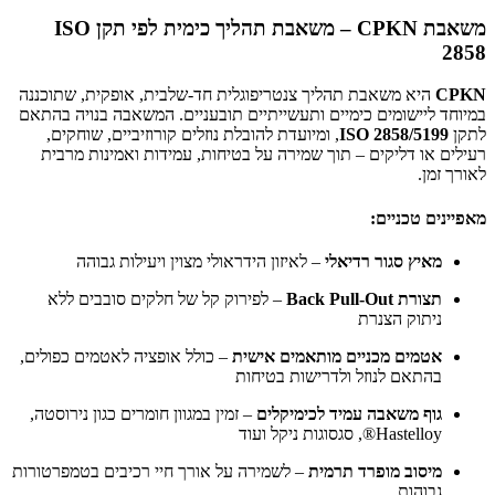
משאבת CPKN – משאבת תהליך כימית לפי תקן ISO
2858
CPKN
היא משאבת תהליך צנטריפוגלית חד-שלבית, אופקית, שתוכננה
במיוחד ליישומים כימיים ותעשייתיים תובעניים. המשאבה בנויה בהתאם
לתקן
ISO 2858/5199
, ומיועדת להובלת נוזלים קורוזיביים, שוחקים,
רעילים או דליקים – תוך שמירה על בטיחות, עמידות ואמינות מרבית
לאורך זמן.
מאפיינים טכניים:
מאיץ סגור רדיאלי
– לאיזון הידראולי מצוין ויעילות גבוהה
תצורת Back Pull-Out
– לפירוק קל של חלקים סובבים ללא
ניתוק הצנרת
אטמים מכניים מותאמים אישית
– כולל אופציה לאטמים כפולים,
בהתאם לנוזל ולדרישות בטיחות
גוף משאבה עמיד לכימיקלים
– זמין במגוון חומרים כגון נירוסטה,
Hastelloy®, סגסוגות ניקל ועוד
מיסוב מופרד תרמית
– לשמירה על אורך חיי רכיבים בטמפרטורות
גבוהות