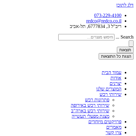
דלג לתוכן
073-229-4100
redco@redco.co.il
ריב"ל 3, 6777834, תל-אביב
Search ...
תוצאות
הצגת כל התוצאות
עמוד הבית
אודות
יצרנים
המוצרים שלנו
שירותי רכש
פתרונות רכש
שירותי רכש באירופה
שירותי רכש בארה"ב
מצגת מפעלי תעשייה
פרויקטים מיוחדים
מאמרים
צרו קשר