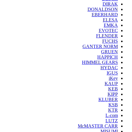
DIRAK
DONALDSON
EBERHARD
ELESA
EMKA
EVOTEC
FLENDER
FUCHS
GANTER NORM
GRUEN
HAPPICH
HIMMEL GEARS
HYDAC
IGUS
iKey
KAUP
KEB
KIPP
KLUBER
KSB
KTR
L-com
LUTZ
McMASTER CARR
MISUMI