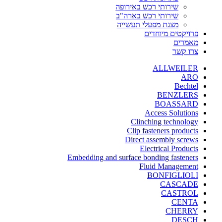
שירותי רכש באירופה
שירותי רכש בארה"ב
מצגת מפעלי תעשייה
פרויקטים מיוחדים
מאמרים
צרו קשר
ALLWEILER
ARO
Bechtel
BENZLERS
BOASSARD
Access Solutions
Clinching technology
Clip fasteners products
Direct assembly screws
Electrical Products
Embedding and surface bonding fasteners
Fluid Management
BONFIGLIOLI
CASCADE
CASTROL
CENTA
CHERRY
DESCH