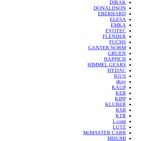
DIRAK
DONALDSON
EBERHARD
ELESA
EMKA
EVOTEC
FLENDER
FUCHS
GANTER NORM
GRUEN
HAPPICH
HIMMEL GEARS
HYDAC
IGUS
iKey
KAUP
KEB
KIPP
KLUBER
KSB
KTR
L-com
LUTZ
McMASTER CARR
MISUMI