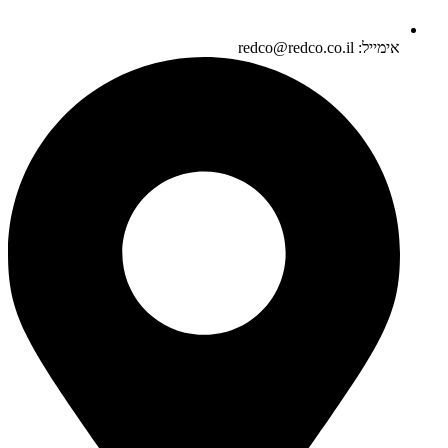
אימייל: redco@redco.co.il