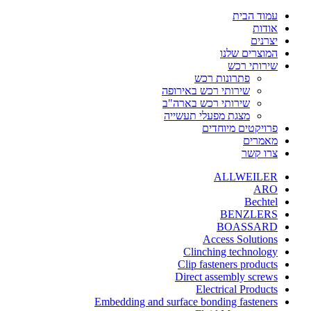
עמוד הבית
אודות
יצרנים
המוצרים שלנו
שירותי רכש
פתרונות רכש
שירותי רכש באירופה
שירותי רכש בארה"ב
מצגת מפעלי תעשייה
פרויקטים מיוחדים
מאמרים
צרו קשר
ALLWEILER
ARO
Bechtel
BENZLERS
BOASSARD
Access Solutions
Clinching technology
Clip fasteners products
Direct assembly screws
Electrical Products
Embedding and surface bonding fasteners