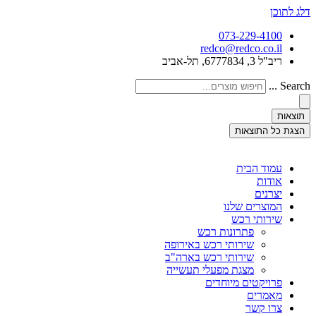
דלג לתוכן
073-229-4100
redco@redco.co.il
ריב"ל 3, 6777834, תל-אביב
Search ...
תוצאות
הצגת כל התוצאות
עמוד הבית
אודות
יצרנים
המוצרים שלנו
שירותי רכש
פתרונות רכש
שירותי רכש באירופה
שירותי רכש בארה"ב
מצגת מפעלי תעשייה
פרויקטים מיוחדים
מאמרים
צרו קשר