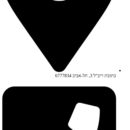
כתובת ריב"ל 3, תל-אביב 6777834