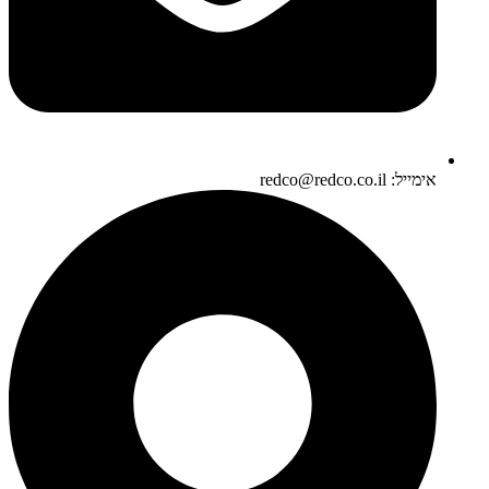
אימייל: redco@redco.co.il