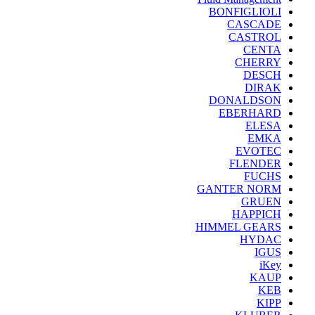
BONFIGLIOLI
CASCADE
CASTROL
CENTA
CHERRY
DESCH
DIRAK
DONALDSON
EBERHARD
ELESA
EMKA
EVOTEC
FLENDER
FUCHS
GANTER NORM
GRUEN
HAPPICH
HIMMEL GEARS
HYDAC
IGUS
iKey
KAUP
KEB
KIPP