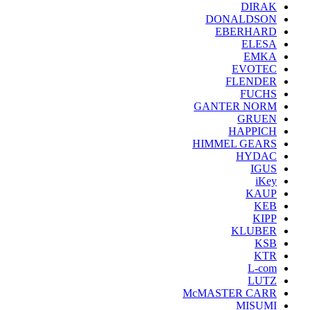
DIRAK
DONALDSON
EBERHARD
ELESA
EMKA
EVOTEC
FLENDER
FUCHS
GANTER NORM
GRUEN
HAPPICH
HIMMEL GEARS
HYDAC
IGUS
iKey
KAUP
KEB
KIPP
KLUBER
KSB
KTR
L-com
LUTZ
McMASTER CARR
MISUMI