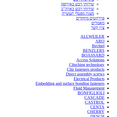
שירותי רכש באירופה
שירותי רכש בארה"ב
מצגת מפעלי תעשייה
פרויקטים מיוחדים
מאמרים
צרו קשר
ALLWEILER
ARO
Bechtel
BENZLERS
BOASSARD
Access Solutions
Clinching technology
Clip fasteners products
Direct assembly screws
Electrical Products
Embedding and surface bonding fasteners
Fluid Management
BONFIGLIOLI
CASCADE
CASTROL
CENTA
CHERRY
DESCH