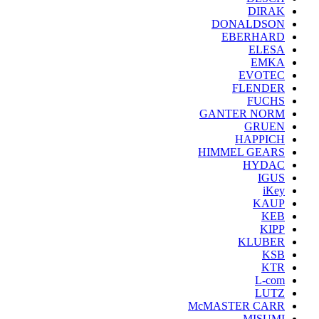
DIRAK
DONALDSON
EBERHARD
ELESA
EMKA
EVOTEC
FLENDER
FUCHS
GANTER NORM
GRUEN
HAPPICH
HIMMEL GEARS
HYDAC
IGUS
iKey
KAUP
KEB
KIPP
KLUBER
KSB
KTR
L-com
LUTZ
McMASTER CARR
MISUMI