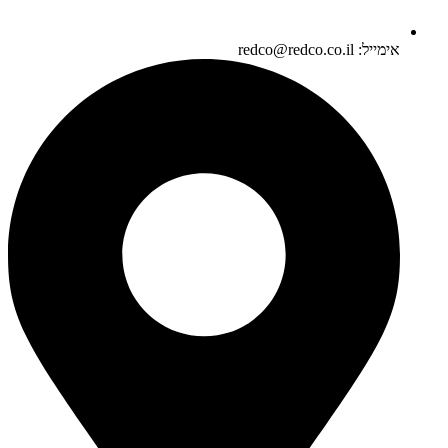
אימייל: redco@redco.co.il