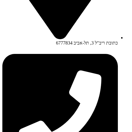
כתובת ריב"ל 3, תל-אביב 6777834