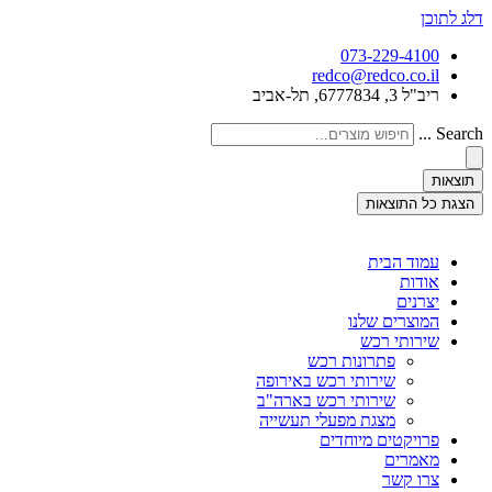
דלג לתוכן
073-229-4100
redco@redco.co.il
ריב"ל 3, 6777834, תל-אביב
Search ...
תוצאות
הצגת כל התוצאות
עמוד הבית
אודות
יצרנים
המוצרים שלנו
שירותי רכש
פתרונות רכש
שירותי רכש באירופה
שירותי רכש בארה"ב
מצגת מפעלי תעשייה
פרויקטים מיוחדים
מאמרים
צרו קשר