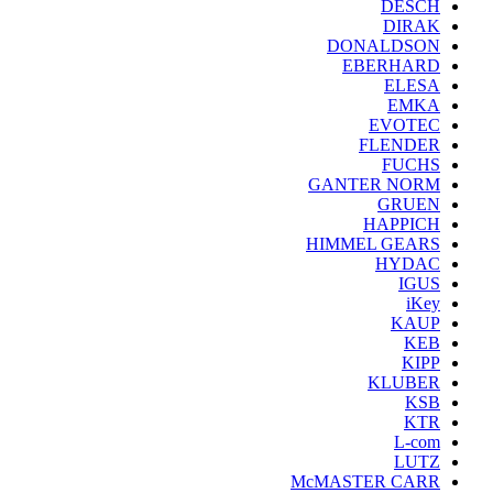
DESCH
DIRAK
DONALDSON
EBERHARD
ELESA
EMKA
EVOTEC
FLENDER
FUCHS
GANTER NORM
GRUEN
HAPPICH
HIMMEL GEARS
HYDAC
IGUS
iKey
KAUP
KEB
KIPP
KLUBER
KSB
KTR
L-com
LUTZ
McMASTER CARR