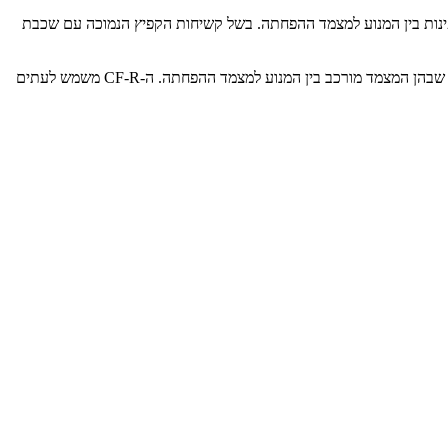
ת פרוגרסיבי ולכן אידיאלי להתקנות אחסון ספינות בין המנוע למצמד ההפחתה. בשל קשיחות הקפיץ הנמוכה עם שכבת
מצמדי CENTAFLEX-R משמשים לעתים קרובות עבור כל הרכיבים האפשריים המונעים על ידי מנועי בעירה. מתאים במיוחד להתקנות אחסון ספינות שבהן המצמד מורכב בין המנוע למצמד ההפחתה. ה-CF-R משמש לעתים