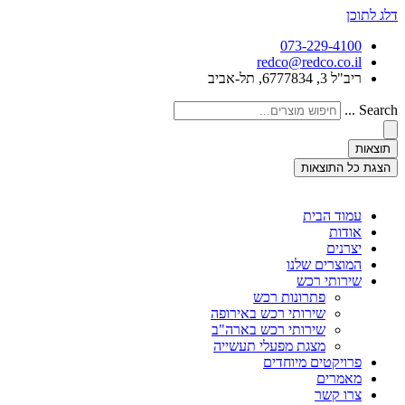
דלג לתוכן
073-229-4100
redco@redco.co.il
ריב"ל 3, 6777834, תל-אביב
Search ...
תוצאות
הצגת כל התוצאות
עמוד הבית
אודות
יצרנים
המוצרים שלנו
שירותי רכש
פתרונות רכש
שירותי רכש באירופה
שירותי רכש בארה"ב
מצגת מפעלי תעשייה
פרויקטים מיוחדים
מאמרים
צרו קשר