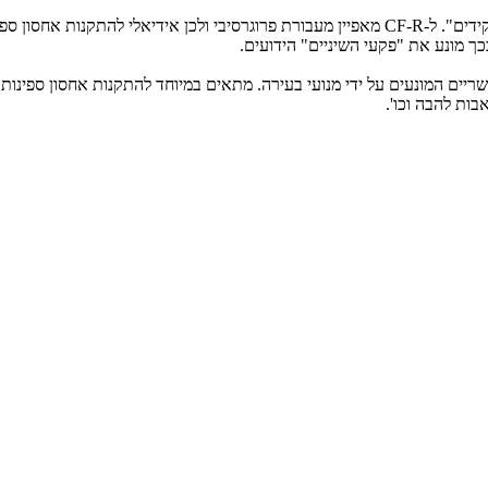
ה-CENTAFLEX-R הוא מצמד חזק, המבוסס על מה שנקרא "עקרון התפקידים". ל-CF-R מאפיין מעבור
ך מונע את "פקעי השיניים" הידועים.
בות להבה וכו'.