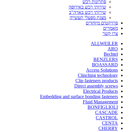
פתרונות רכש
שירותי רכש באירופה
שירותי רכש בארה"ב
מצגת מפעלי תעשייה
פרויקטים מיוחדים
מאמרים
צרו קשר
ALLWEILER
ARO
Bechtel
BENZLERS
BOASSARD
Access Solutions
Clinching technology
Clip fasteners products
Direct assembly screws
Electrical Products
Embedding and surface bonding fasteners
Fluid Management
BONFIGLIOLI
CASCADE
CASTROL
CENTA
CHERRY