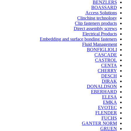
BENZLERS
BOASSARD
Access Solutions
Clinching technology
Clip fasteners products
Direct assembly screws
Electrical Products
Embedding and surface bonding fasteners
Fluid Management
BONFIGLIOLI
CASCADE
CASTROL
CENTA
CHERRY
DESCH
DIRAK
DONALDSON
EBERHARD
ELESA
EMKA
EVOTEC
FLENDER
FUCHS
GANTER NORM
GRUEN