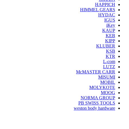
HAPPICH
HIMMEL GEARS
HYDAC
IGUS
iKey
KAUP
KEB
KIPP
KLUBER
KSB
KTR
L-com
LUTZ
McMASTER CARR
MISUMI
MOBIL
MOLYKOTE
MOOG
NORMA GROUP
PB SWISS TOOLS
weston body hardware