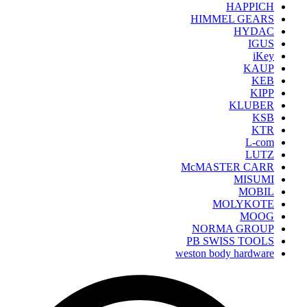
HAPPICH
HIMMEL GEARS
HYDAC
IGUS
iKey
KAUP
KEB
KIPP
KLUBER
KSB
KTR
L-com
LUTZ
McMASTER CARR
MISUMI
MOBIL
MOLYKOTE
MOOG
NORMA GROUP
PB SWISS TOOLS
weston body hardware