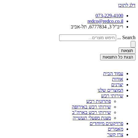
דלג לתוכן
073-229-4100
redco@redco.co.il
ריב"ל 3, 6777834, תל-אביב
Search ...
תוצאות
הצגת כל התוצאות
עמוד הבית
אודות
יצרנים
המוצרים שלנו
שירותי רכש
פתרונות רכש
שירותי רכש באירופה
שירותי רכש בארה"ב
מצגת מפעלי תעשייה
פרויקטים מיוחדים
מאמרים
צרו קשר