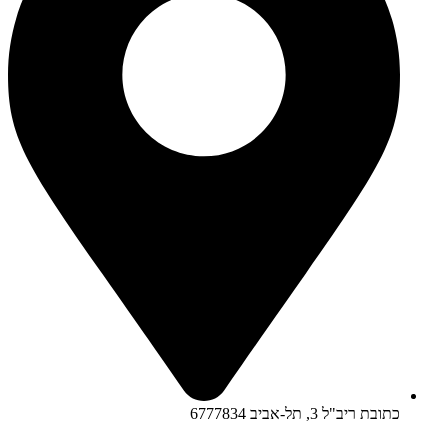
כתובת ריב"ל 3, תל-אביב 6777834