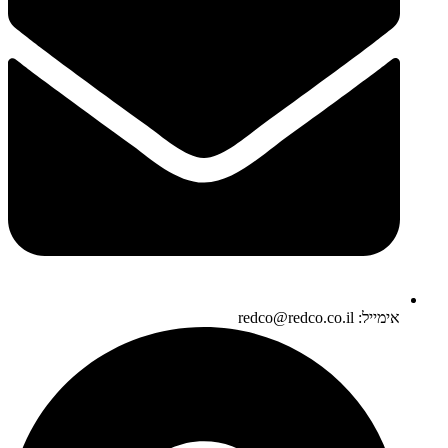
אימייל: redco@redco.co.il