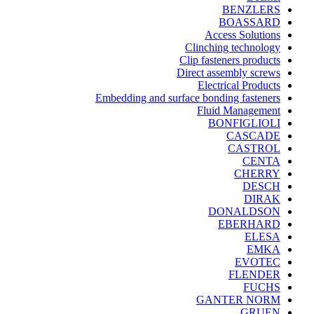
BENZLERS
BOASSARD
Access Solutions
Clinching technology
Clip fasteners products
Direct assembly screws
Electrical Products
Embedding and surface bonding fasteners
Fluid Management
BONFIGLIOLI
CASCADE
CASTROL
CENTA
CHERRY
DESCH
DIRAK
DONALDSON
EBERHARD
ELESA
EMKA
EVOTEC
FLENDER
FUCHS
GANTER NORM
GRUEN