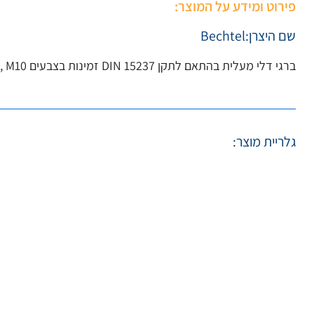
פירוט ומידע על המוצר:
שם היצרן:
Bechtel
ברגי דלי מעלית בהתאם לתקן DIN 15237 זמינות בצבעים M7, M8, M10 ו-M12, מצופים אבץ או מפלדת אל-חלד.
גלריית מוצר: