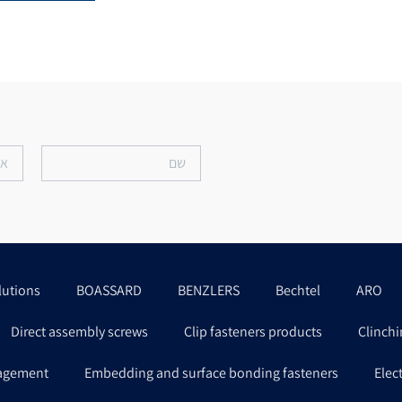
lutions
BOASSARD
BENZLERS
Bechtel
ARO
Direct assembly screws
Clip fasteners products
Clinchi
agement
Embedding and surface bonding fasteners
Elec