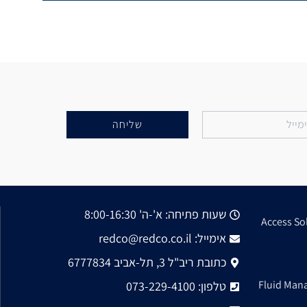
שליחה
שעות פתיחה: א'-ה' 8:00-16:30
Access So
אימייל: redco@redco.co.il
כתובת ריב"ל 3, תל-אביב 6777834
Fluid Man
טלפון: 073-229-4100