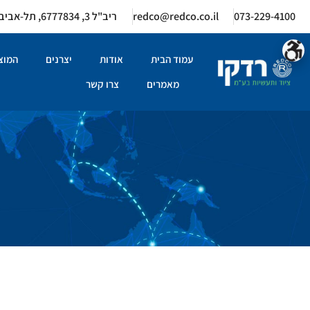
073-229-4100
redco@redco.co.il
ריב"ל 3, 6777834, תל-אביב
עמוד הבית
אודות
יצרנים
המוצר
מאמרים
צרו קשר