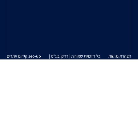
צרכי
הלקוח
למוצרים
המשווקים
על
ידינו.
| רדקו בע"מ |
seo-up קידום אתרים