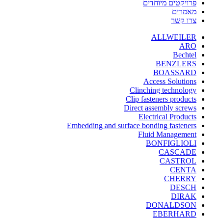
פרויקטים מיוחדים
מאמרים
צרו קשר
ALLWEILER
ARO
Bechtel
BENZLERS
BOASSARD
Access Solutions
Clinching technology
Clip fasteners products
Direct assembly screws
Electrical Products
Embedding and surface bonding fasteners
Fluid Management
BONFIGLIOLI
CASCADE
CASTROL
CENTA
CHERRY
DESCH
DIRAK
DONALDSON
EBERHARD