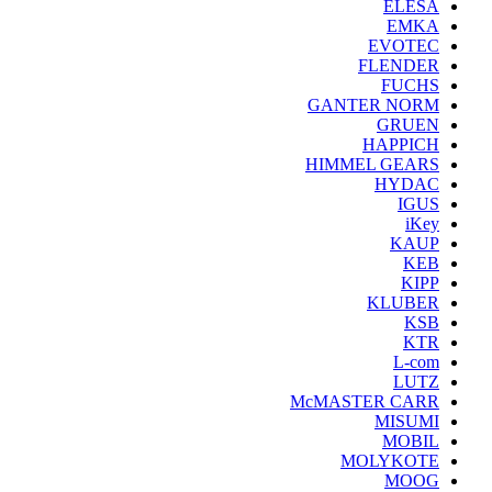
ELESA
EMKA
EVOTEC
FLENDER
FUCHS
GANTER NORM
GRUEN
HAPPICH
HIMMEL GEARS
HYDAC
IGUS
iKey
KAUP
KEB
KIPP
KLUBER
KSB
KTR
L-com
LUTZ
McMASTER CARR
MISUMI
MOBIL
MOLYKOTE
MOOG