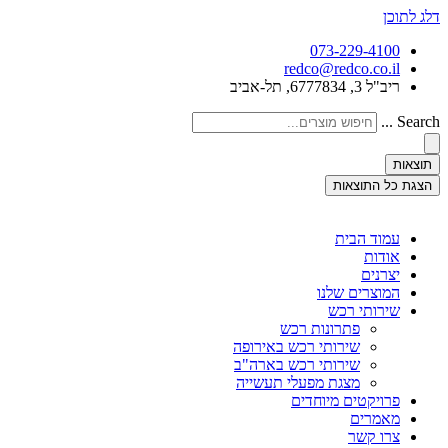
דלג לתוכן
073-229-4100
redco@redco.co.il
ריב"ל 3, 6777834, תל-אביב
Search ...
תוצאות
הצגת כל התוצאות
עמוד הבית
אודות
יצרנים
המוצרים שלנו
שירותי רכש
פתרונות רכש
שירותי רכש באירופה
שירותי רכש בארה"ב
מצגת מפעלי תעשייה
פרויקטים מיוחדים
מאמרים
צרו קשר