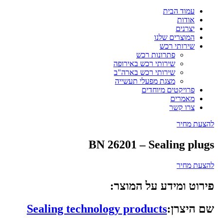
עמוד הבית
אודות
יצרנים
המוצרים שלנו
שירותי רכש
פתרונות רכש
שירותי רכש באירופה
שירותי רכש בארה"ב
מצגת מפעלי תעשייה
פרויקטים מיוחדים
מאמרים
צרו קשר
להצעת מחיר
BN 26201 – Sealing plugs
להצעת מחיר
פירוט ומידע על המוצר:
שם היצרן:
Sealing technology products