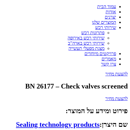
עמוד הבית
אודות
יצרנים
המוצרים שלנו
שירותי רכש
פתרונות רכש
שירותי רכש באירופה
שירותי רכש בארה"ב
מצגת מפעלי תעשייה
פרויקטים מיוחדים
מאמרים
צרו קשר
להצעת מחיר
BN 26177 – Check valves screened
להצעת מחיר
פירוט ומידע על המוצר:
שם היצרן:
Sealing technology products