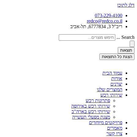
דלג לתוכן
073-229-4100
redco@redco.co.il
ריב"ל 3, 6777834, תל-אביב
Search ...
תוצאות
הצגת כל התוצאות
עמוד הבית
אודות
יצרנים
המוצרים שלנו
שירותי רכש
פתרונות רכש
שירותי רכש באירופה
שירותי רכש בארה"ב
מצגת מפעלי תעשייה
פרויקטים מיוחדים
מאמרים
צרו קשר