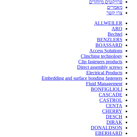
פרויקטים מיוחדים
מאמרים
צרו קשר
ALLWEILER
ARO
Bechtel
BENZLERS
BOASSARD
Access Solutions
Clinching technology
Clip fasteners products
Direct assembly screws
Electrical Products
Embedding and surface bonding fasteners
Fluid Management
BONFIGLIOLI
CASCADE
CASTROL
CENTA
CHERRY
DESCH
DIRAK
DONALDSON
EBERHARD