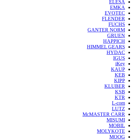
ELESA
EMKA
EVOTEC
FLENDER
FUCHS
GANTER NORM
GRUEN
HAPPICH
HIMMEL GEARS
HYDAC
IGUS
iKey
KAUP
KEB
KIPP
KLUBER
KSB
KTR
L-com
LUTZ
McMASTER CARR
MISUMI
MOBIL
MOLYKOTE
MOOG