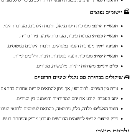
🏭 יישומים נפוצים
תעשיית הרכב
:
מערכות דיפרנציאל, תיבות הילוכים, מערכות היגוי.
תעשייה כבדה
:
מכונות עיבוד, מערכות שינוע, ציוד כרייה.
תעופה וחלל
:
מערכות הנעה במסוקים, תיבות הילוכים במטוסים.
תעשייה ימית
:
מערכות הנעה בספינות, תיבות הילוכים ימיות.
כלים ידניים
:
מקדחות ידניות, מלטשות, מסורים.
🧰 שיקולים בבחירת סט גלגלי שיניים חרוטיים
זווית בין הצירים
:
לרוב 90°, אך ניתן להתאים לזוויות אחרות בהתאם לצורך.
יחס העברה
:
קובע את יחס המהירויות והמומנט בין הצירים.
חומר הגלגלים
:
פלדה, פליז, נירוסטה, בהתאם לעומסים ולתנאי העבוד
דיוק הייצור
:
קריטי ליישומים הדורשים סנכרון מדויק והפחתת רעש.
גלריית מוצר: