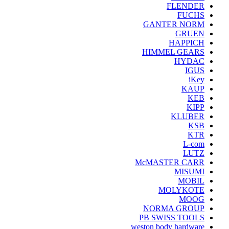
FLENDER
FUCHS
GANTER NORM
GRUEN
HAPPICH
HIMMEL GEARS
HYDAC
IGUS
iKey
KAUP
KEB
KIPP
KLUBER
KSB
KTR
L-com
LUTZ
McMASTER CARR
MISUMI
MOBIL
MOLYKOTE
MOOG
NORMA GROUP
PB SWISS TOOLS
weston body hardware