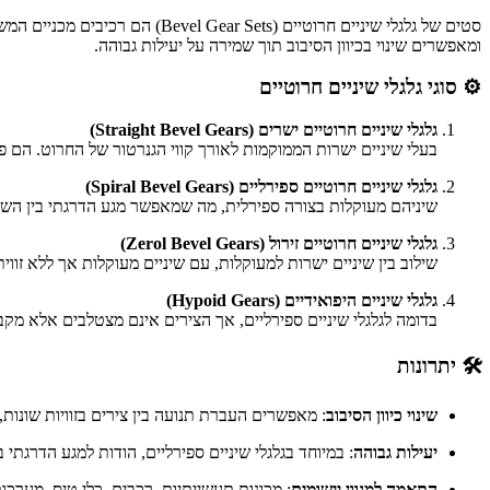
סטים של גלגלי שיניים חרוטיים (Bevel Gear Sets) הם רכיבים מכניים המשמשים להעברת תנועה וכוח בין צירים מצטלבים, לרוב בזווית של 90 מעלות.
ומאפשרים שינוי בכיוון הסיבוב תוך שמירה על יעילות גבוהה.
⚙️ סוגי גלגלי שיניים חרוטיים
גלגלי שיניים חרוטיים ישרים (Straight Bevel Gears)
בעלי שיניים ישרות הממוקמות לאורך קווי הגנרטור של החרוט. הם פש
גלגלי שיניים חרוטיים ספירליים (Spiral Bevel Gears)
שיניהם מעוקלות בצורה ספירלית, מה שמאפשר מגע הדרגתי בין השינ
גלגלי שיניים חרוטיים זירול (Zerol Bevel Gears)
שילוב בין שיניים ישרות למעוקלות, עם שיניים מעוקלות אך ללא זווית
גלגלי שיניים היפואידיים (Hypoid Gears)
בדומה לגלגלי שיניים ספירליים, אך הצירים אינם מצטלבים אלא מקב
🛠️ יתרונות
שינוי כיוון הסיבוב
:
מאפשרים העברת תנועה בין צירים בזוויות שונות, לרוב 90 
יעילות גבוהה
:
במיוחד בגלגלי שיניים ספירליים, הודות למגע הדרגתי בי
התאמה למגוון יישומים
:
מכונות תעשייתיות, רכבים, כלי טיס, מערכות