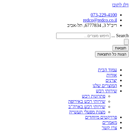
דלג לתוכן
073-229-4100
redco@redco.co.il
ריב"ל 3, 6777834, תל-אביב
Search ...
תוצאות
הצגת כל התוצאות
עמוד הבית
אודות
יצרנים
המוצרים שלנו
שירותי רכש
פתרונות רכש
שירותי רכש באירופה
שירותי רכש בארה"ב
מצגת מפעלי תעשייה
פרויקטים מיוחדים
מאמרים
צרו קשר