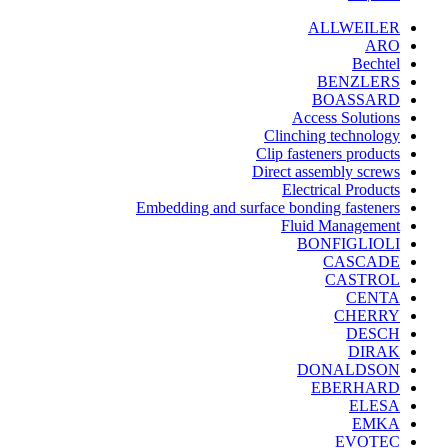
ALLWEILER
ARO
Bechtel
BENZLERS
BOASSARD
Access Solutions
Clinching technology
Clip fasteners products
Direct assembly screws
Electrical Products
Embedding and surface bonding fasteners
Fluid Management
BONFIGLIOLI
CASCADE
CASTROL
CENTA
CHERRY
DESCH
DIRAK
DONALDSON
EBERHARD
ELESA
EMKA
EVOTEC