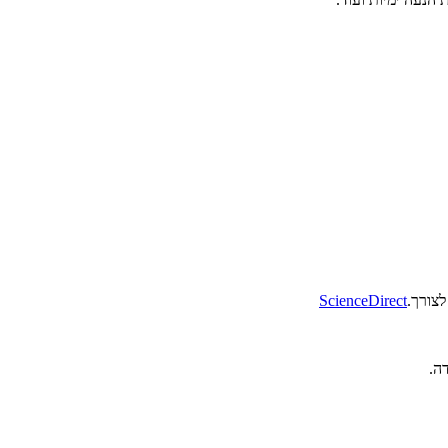
ScienceDirect
ה.