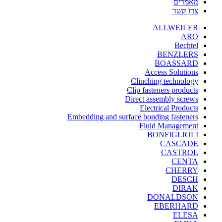
מאמרים
צרו קשר
ALLWEILER
ARO
Bechtel
BENZLERS
BOASSARD
Access Solutions
Clinching technology
Clip fasteners products
Direct assembly screws
Electrical Products
Embedding and surface bonding fasteners
Fluid Management
BONFIGLIOLI
CASCADE
CASTROL
CENTA
CHERRY
DESCH
DIRAK
DONALDSON
EBERHARD
ELESA