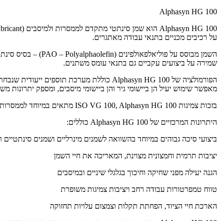
Alphasyn HG 100
על רכיבים מכניים בתנאי עבודה מאתגרים.
השמן מבוסס על פולי
שמירה על ביצועים עקביים גם בתנאי עומס משתנים.
מאפשר שימוש יעיל הן ביישומי גיר והן ביישומי מיסבים, ומספק יתרונות מש
בזכות צמיגות ISO VG 100, Alphasyn HG 100 מתאים במיוחד לממסרות ולמיסבים הפועלים במהירויות בינוניות ובעומסים משתנים, בהם נדרשת פעולה חלקה, יעילות אנרגטית והגנה מתמשכת על הציוד.
היתרונות המרכזיים של Alphasyn HG 100 כוללים:
ביצועי סיכה גבוהים במיוחד בהשוואה לשמנים מינרליים ושמנים סינתטיים ר
יציבות תרמית וחמצונית מצוינת, המאריכה את חיי השמן
הגנה יעילה מפני שחיקה וחיכוך בגלגלי שיניים ובמיסבים
טווח טמפרטורות עבודה רחב ויציבות צמיגות משופרת
הארכת חיי הציוד, הפחתת תקלות וצמצום עלויות תחזוקה