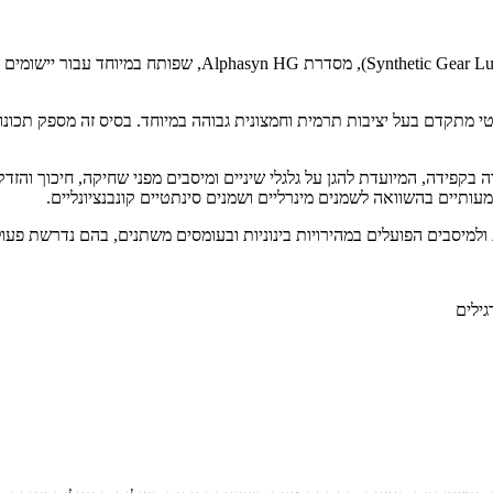
Alphasyn HG 100 הוא שמן סינתטי מתקדם לממסרות ולמיסבים (ant
אלפאולפינים (PAO – Polyalphaolefin) – בסיס סינתטי מתקדם בעל יציבות תרמית וחמצונית גבוהה במי
מעותיים בהשוואה לשמנים מינרליים ושמנים סינתטיים קונבנציונליים.
גילים