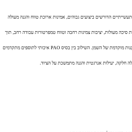
Synthetic Gear Lubric), מסדרת Alphasyn HG, שפותח במיוחד עבור יישומים תעשייתיים הדורשים ביצועים גבוהים, אמינות ארוכת טווח והגנה מעולה
וחד. בסיס זה מספק תכונות סיכה מעולות, יציבות צמיגות רחבה וטווח טמפרטורות עבודה רחב, תוך
הפורמולציה של Alphasyn HG 100 כוללת מערכת תוספים ייעודית שנבחרה בקפידה, המיועדת להגן על גלגלי שיניים ומיסבים מפני שחיקה, חיכוך והזדקנות מוקדמת של השמן. השילוב בין בסיס PAO איכותי לתוספים מתקדמים