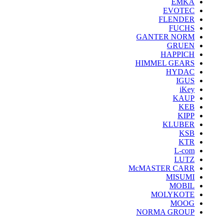
EMKA
EVOTEC
FLENDER
FUCHS
GANTER NORM
GRUEN
HAPPICH
HIMMEL GEARS
HYDAC
IGUS
iKey
KAUP
KEB
KIPP
KLUBER
KSB
KTR
L-com
LUTZ
McMASTER CARR
MISUMI
MOBIL
MOLYKOTE
MOOG
NORMA GROUP