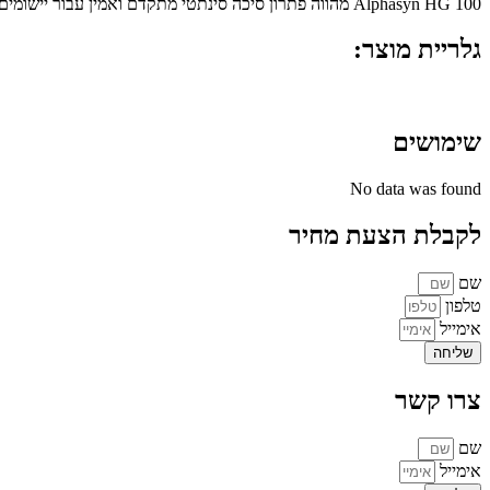
Alphasyn HG 100 מהווה פתרון סיכה סינתטי מתקדם ואמין עבור יישומים תעשייתיים מגוונים, בהם נדרשים ביצועים גבוהים, יעילות תפעולית ואורך חיים משופר של מערכות גיר ומיסבים.
גלריית מוצר:
שימושים
No data was found
לקבלת הצעת מחיר
שם
טלפון
אימייל
שליחה
צרו קשר
שם
אימייל