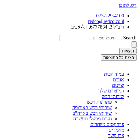
דלג לתוכן
073-229-4100
redco@redco.co.il
ריב"ל 3, 6777834, תל-אביב
Search ...
תוצאות
הצגת כל התוצאות
עמוד הבית
אודות
יצרנים
המוצרים שלנו
שירותי רכש
פתרונות רכש
שירותי רכש באירופה
שירותי רכש בארה"ב
מצגת מפעלי תעשייה
פרויקטים מיוחדים
מאמרים
צרו קשר