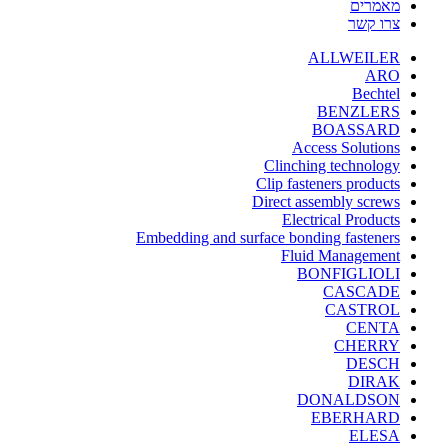
מאמרים
צרו קשר
ALLWEILER
ARO
Bechtel
BENZLERS
BOASSARD
Access Solutions
Clinching technology
Clip fasteners products
Direct assembly screws
Electrical Products
Embedding and surface bonding fasteners
Fluid Management
BONFIGLIOLI
CASCADE
CASTROL
CENTA
CHERRY
DESCH
DIRAK
DONALDSON
EBERHARD
ELESA