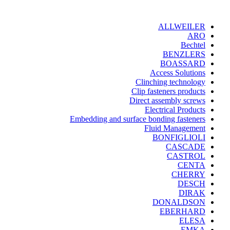
ALLWEILER
ARO
Bechtel
BENZLERS
BOASSARD
Access Solutions
Clinching technology
Clip fasteners products
Direct assembly screws
Electrical Products
Embedding and surface bonding fasteners
Fluid Management
BONFIGLIOLI
CASCADE
CASTROL
CENTA
CHERRY
DESCH
DIRAK
DONALDSON
EBERHARD
ELESA
EMKA