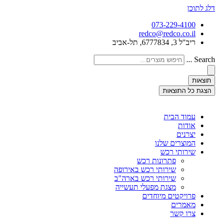
דלג לתוכן
073-229-4100
redco@redco.co.il
ריב"ל 3, 6777834, תל-אביב
Search ...
תוצאות
הצגת כל התוצאות
עמוד הבית
אודות
יצרנים
המוצרים שלנו
שירותי רכש
פתרונות רכש
שירותי רכש באירופה
שירותי רכש בארה"ב
מצגת מפעלי תעשייה
פרויקטים מיוחדים
מאמרים
צרו קשר