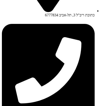
כתובת ריב"ל 3, תל-אביב 6777834