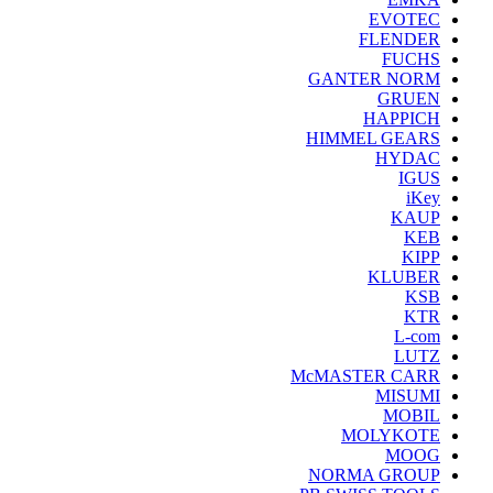
EVOTEC
FLENDER
FUCHS
GANTER NORM
GRUEN
HAPPICH
HIMMEL GEARS
HYDAC
IGUS
iKey
KAUP
KEB
KIPP
KLUBER
KSB
KTR
L-com
LUTZ
McMASTER CARR
MISUMI
MOBIL
MOLYKOTE
MOOG
NORMA GROUP