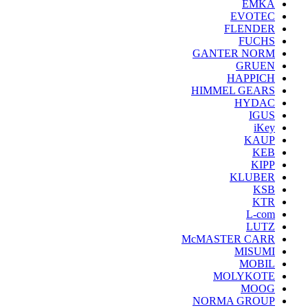
EMKA
EVOTEC
FLENDER
FUCHS
GANTER NORM
GRUEN
HAPPICH
HIMMEL GEARS
HYDAC
IGUS
iKey
KAUP
KEB
KIPP
KLUBER
KSB
KTR
L-com
LUTZ
McMASTER CARR
MISUMI
MOBIL
MOLYKOTE
MOOG
NORMA GROUP