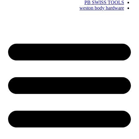
PB SWISS TOOLS
weston body hardware