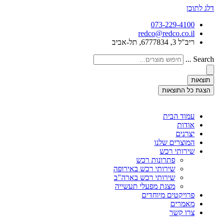
דלג לתוכן
073-229-4100
redco@redco.co.il
ריב"ל 3, 6777834, תל-אביב
Search ...
תוצאות
הצגת כל התוצאות
עמוד הבית
אודות
יצרנים
המוצרים שלנו
שירותי רכש
פתרונות רכש
שירותי רכש באירופה
שירותי רכש בארה"ב
מצגת מפעלי תעשייה
פרויקטים מיוחדים
מאמרים
צרו קשר