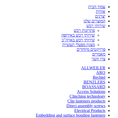
עמוד הבית
אודות
יצרנים
המוצרים שלנו
שירותי רכש
פתרונות רכש
שירותי רכש באירופה
שירותי רכש בארה"ב
מצגת מפעלי תעשייה
פרויקטים מיוחדים
מאמרים
צרו קשר
ALLWEILER
ARO
Bechtel
BENZLERS
BOASSARD
Access Solutions
Clinching technology
Clip fasteners products
Direct assembly screws
Electrical Products
Embedding and surface bonding fasteners