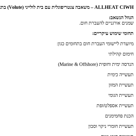
ALLHEAT CIWH – משאבה צנטריפוגלית עם בית לולייני (Volute) בתצורת In-Line עד PN 25
הנוזל הנשאב:
שמנים אורגניים להעברת חום.
תחומי שימוש עיקריים:
מיועדת ליישומי העברת חום בתחומים כגון:
חימום קהילתי
הנדסה ימית וחופית (Marine & Offshore)
תעשייה כימית
תעשיית המזון
תעשיית הגומי
תעשיית אספלט/זפת
הכנת פחמימנים
תעשיית חומרי ניקוי וסבון