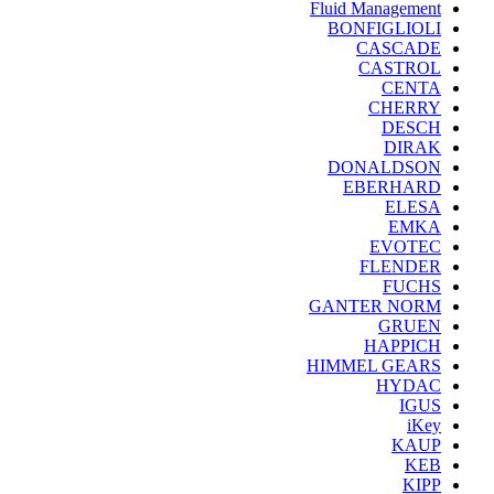
Fluid Management
BONFIGLIOLI
CASCADE
CASTROL
CENTA
CHERRY
DESCH
DIRAK
DONALDSON
EBERHARD
ELESA
EMKA
EVOTEC
FLENDER
FUCHS
GANTER NORM
GRUEN
HAPPICH
HIMMEL GEARS
HYDAC
IGUS
iKey
KAUP
KEB
KIPP