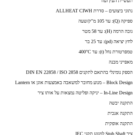
תעשיית העץ ועוד
נתוני ביצועים – סדרת ALLHEAT CIWH
ספיקה (Q): עד 105 מ"ק/שעה
גובה הרמה (H): עד 58 מטר
לחץ יציאה (pd): עד 25 בר
טמפרטורת נוזל (t): עד 400°C
מאפייני מבנה
הספק נומינלי בהתאם לתקנים DIN EN 22858 / ISO 2858
Block Design – מנוע מחובר למשאבה באמצעות אוגן או Lantern
In-Line Design – יניקה ופליטה נמצאות על אותו ציר
התקנה יבשה
התקנה אנכית
התקנה אופקית
ציר Stub Shaft למנוע תקני IEC