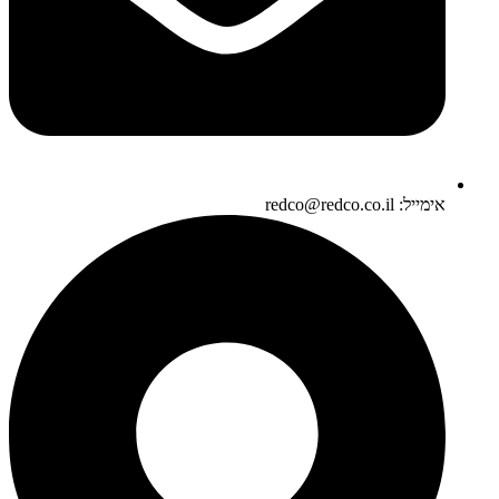
אימייל: redco@redco.co.il