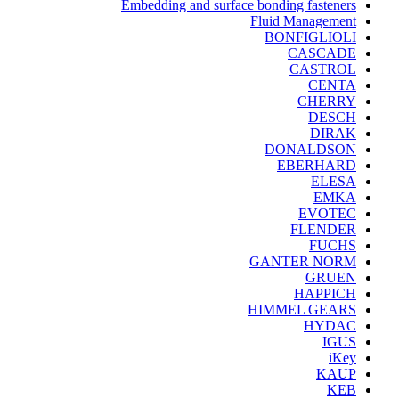
Embedding and surface bonding fasteners
Fluid Management
BONFIGLIOLI
CASCADE
CASTROL
CENTA
CHERRY
DESCH
DIRAK
DONALDSON
EBERHARD
ELESA
EMKA
EVOTEC
FLENDER
FUCHS
GANTER NORM
GRUEN
HAPPICH
HIMMEL GEARS
HYDAC
IGUS
iKey
KAUP
KEB