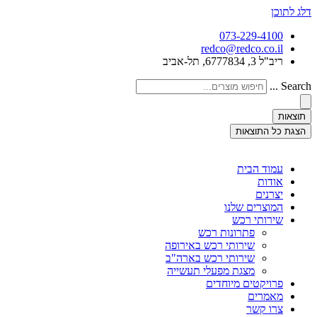
דלג לתוכן
073-229-4100
redco@redco.co.il
ריב"ל 3, 6777834, תל-אביב
Search ...
תוצאות
הצגת כל התוצאות
עמוד הבית
אודות
יצרנים
המוצרים שלנו
שירותי רכש
פתרונות רכש
שירותי רכש באירופה
שירותי רכש בארה"ב
מצגת מפעלי תעשייה
פרויקטים מיוחדים
מאמרים
צרו קשר