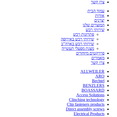
צרו קשר
עמוד הבית
אודות
יצרנים
המוצרים שלנו
שירותי רכש
פתרונות רכש
שירותי רכש באירופה
שירותי רכש בארה"ב
מצגת מפעלי תעשייה
פרויקטים מיוחדים
מאמרים
צרו קשר
ALLWEILER
ARO
Bechtel
BENZLERS
BOASSARD
Access Solutions
Clinching technology
Clip fasteners products
Direct assembly screws
Electrical Products