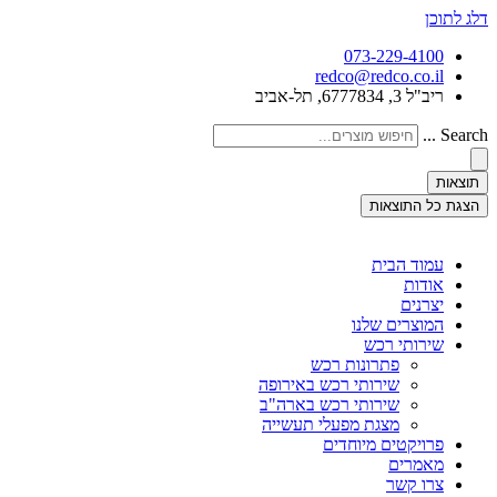
דלג לתוכן
073-229-4100
redco@redco.co.il
ריב"ל 3, 6777834, תל-אביב
Search ...
תוצאות
הצגת כל התוצאות
עמוד הבית
אודות
יצרנים
המוצרים שלנו
שירותי רכש
פתרונות רכש
שירותי רכש באירופה
שירותי רכש בארה"ב
מצגת מפעלי תעשייה
פרויקטים מיוחדים
מאמרים
צרו קשר