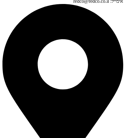
אימייל: redco@redco.co.il