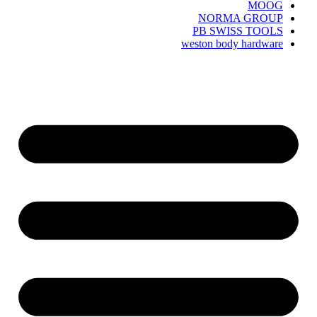
MOOG
NORMA GROUP
PB SWISS TOOLS
weston body hardware