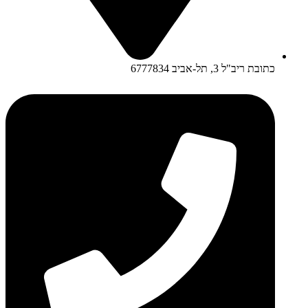
כתובת ריב"ל 3, תל-אביב 6777834