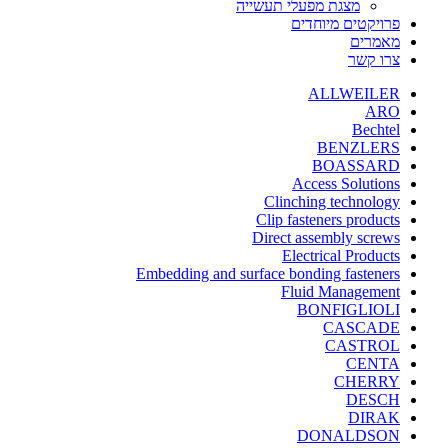
מצגת מפעלי תעשייה
פרויקטים מיוחדים
מאמרים
צרו קשר
ALLWEILER
ARO
Bechtel
BENZLERS
BOASSARD
Access Solutions
Clinching technology
Clip fasteners products
Direct assembly screws
Electrical Products
Embedding and surface bonding fasteners
Fluid Management
BONFIGLIOLI
CASCADE
CASTROL
CENTA
CHERRY
DESCH
DIRAK
DONALDSON