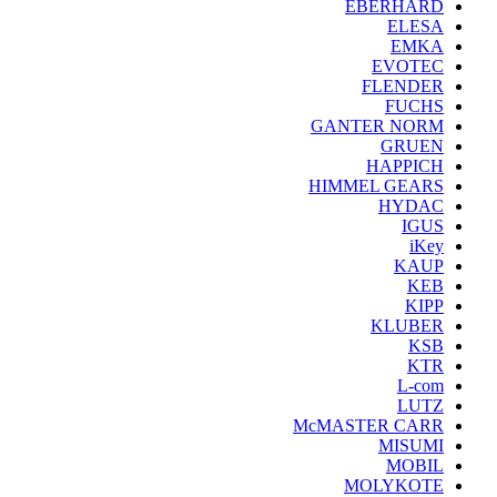
EBERHARD
ELESA
EMKA
EVOTEC
FLENDER
FUCHS
GANTER NORM
GRUEN
HAPPICH
HIMMEL GEARS
HYDAC
IGUS
iKey
KAUP
KEB
KIPP
KLUBER
KSB
KTR
L-com
LUTZ
McMASTER CARR
MISUMI
MOBIL
MOLYKOTE