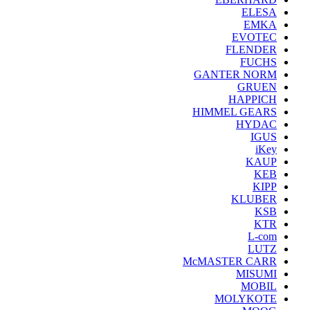
ELESA
EMKA
EVOTEC
FLENDER
FUCHS
GANTER NORM
GRUEN
HAPPICH
HIMMEL GEARS
HYDAC
IGUS
iKey
KAUP
KEB
KIPP
KLUBER
KSB
KTR
L-com
LUTZ
McMASTER CARR
MISUMI
MOBIL
MOLYKOTE