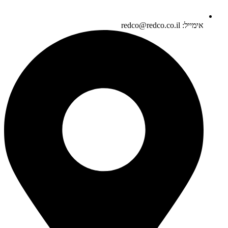
אימייל: redco@redco.co.il