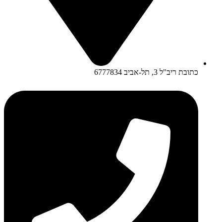
כתובת ריב"ל 3, תל-אביב 6777834