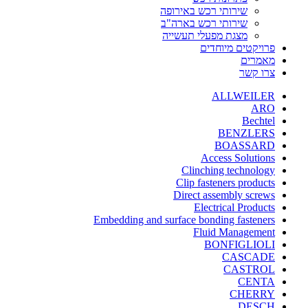
שירותי רכש באירופה
שירותי רכש בארה"ב
מצגת מפעלי תעשייה
פרויקטים מיוחדים
מאמרים
צרו קשר
ALLWEILER
ARO
Bechtel
BENZLERS
BOASSARD
Access Solutions
Clinching technology
Clip fasteners products
Direct assembly screws
Electrical Products
Embedding and surface bonding fasteners
Fluid Management
BONFIGLIOLI
CASCADE
CASTROL
CENTA
CHERRY
DESCH