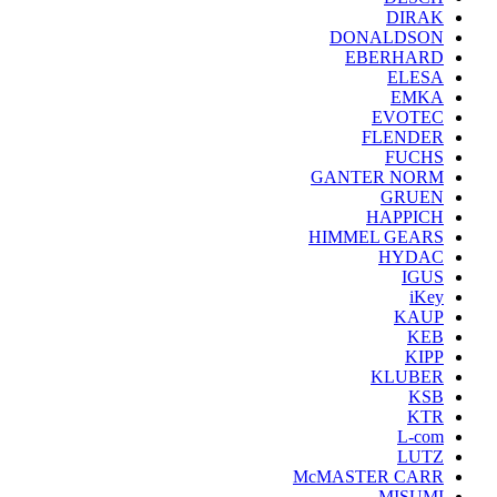
DIRAK
DONALDSON
EBERHARD
ELESA
EMKA
EVOTEC
FLENDER
FUCHS
GANTER NORM
GRUEN
HAPPICH
HIMMEL GEARS
HYDAC
IGUS
iKey
KAUP
KEB
KIPP
KLUBER
KSB
KTR
L-com
LUTZ
McMASTER CARR
MISUMI