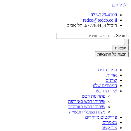
דלג לתוכן
073-229-4100
redco@redco.co.il
ריב"ל 3, 6777834, תל-אביב
Search ...
תוצאות
הצגת כל התוצאות
עמוד הבית
אודות
יצרנים
המוצרים שלנו
שירותי רכש
פתרונות רכש
שירותי רכש באירופה
שירותי רכש בארה"ב
מצגת מפעלי תעשייה
פרויקטים מיוחדים
מאמרים
צרו קשר