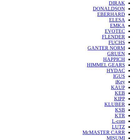
DIRAK
DONALDSON
EBERHARD
ELESA
EMKA
EVOTEC
FLENDER
FUCHS
GANTER NORM
GRUEN
HAPPICH
HIMMEL GEARS
HYDAC
IGUS
iKey
KAUP
KEB
KIPP
KLUBER
KSB
KTR
L-com
LUTZ
McMASTER CARR
MISUMI