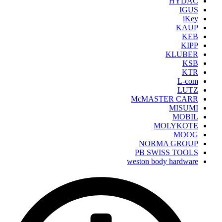
HYDAC
IGUS
iKey
KAUP
KEB
KIPP
KLUBER
KSB
KTR
L-com
LUTZ
McMASTER CARR
MISUMI
MOBIL
MOLYKOTE
MOOG
NORMA GROUP
PB SWISS TOOLS
weston body hardware