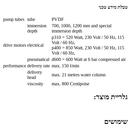
טבלת מידע טכני
pump tubes
tube
PVDF
immersion
700, 1000, 1200 mm and special
depth
immersion depth
p310 = 520 Watt, 230 Volt / 50 Hz, 115
Volt / 60 Hz,
drive motors
electrical
p400 = 850 Watt, 230 Volt / 50 Hz, 115
Volt / 60 Hz,
pneumatical
d600 = 600 Watt at 6 bar compressed air
performance
delivery rate
max. 150 l/min
delivery
max. 21 meters water column
head
viscosity
max. 800 Centipoise
גלריית מוצר:
שימושים