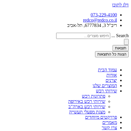
דלג לתוכן
073-229-4100
redco@redco.co.il
ריב"ל 3, 6777834, תל-אביב
Search ...
תוצאות
הצגת כל התוצאות
עמוד הבית
אודות
יצרנים
המוצרים שלנו
שירותי רכש
פתרונות רכש
שירותי רכש באירופה
שירותי רכש בארה"ב
מצגת מפעלי תעשייה
פרויקטים מיוחדים
מאמרים
צרו קשר