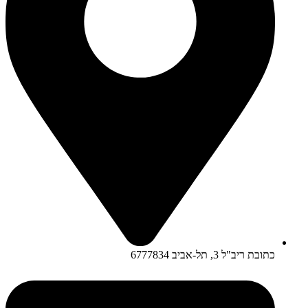
כתובת ריב"ל 3, תל-אביב 6777834