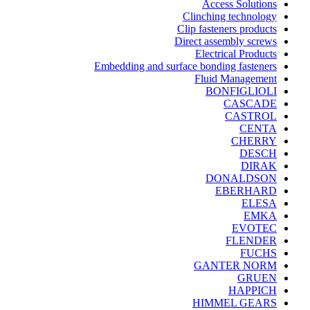
Access Solutions
Clinching technology
Clip fasteners products
Direct assembly screws
Electrical Products
Embedding and surface bonding fasteners
Fluid Management
BONFIGLIOLI
CASCADE
CASTROL
CENTA
CHERRY
DESCH
DIRAK
DONALDSON
EBERHARD
ELESA
EMKA
EVOTEC
FLENDER
FUCHS
GANTER NORM
GRUEN
HAPPICH
HIMMEL GEARS