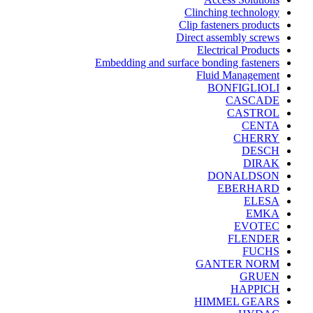
Clinching technology
Clip fasteners products
Direct assembly screws
Electrical Products
Embedding and surface bonding fasteners
Fluid Management
BONFIGLIOLI
CASCADE
CASTROL
CENTA
CHERRY
DESCH
DIRAK
DONALDSON
EBERHARD
ELESA
EMKA
EVOTEC
FLENDER
FUCHS
GANTER NORM
GRUEN
HAPPICH
HIMMEL GEARS