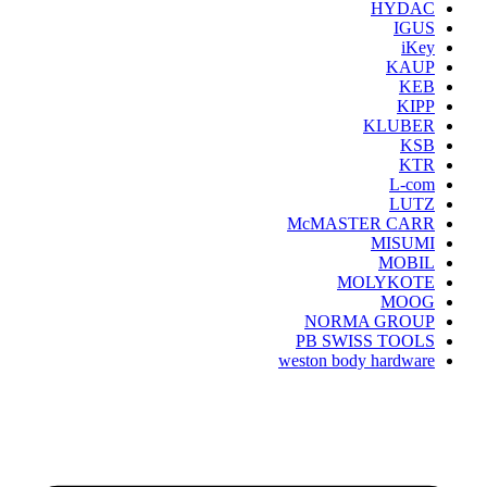
HYDAC
IGUS
iKey
KAUP
KEB
KIPP
KLUBER
KSB
KTR
L-com
LUTZ
McMASTER CARR
MISUMI
MOBIL
MOLYKOTE
MOOG
NORMA GROUP
PB SWISS TOOLS
weston body hardware