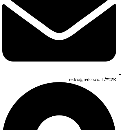
אימייל: redco@redco.co.il