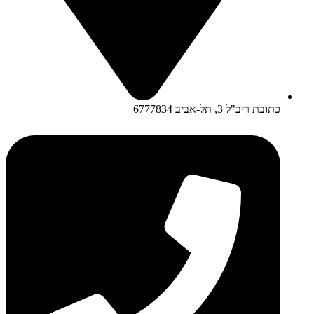
כתובת ריב"ל 3, תל-אביב 6777834