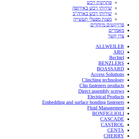
פתרונות רכש
שירותי רכש באירופה
שירותי רכש בארה"ב
מצגת מפעלי תעשייה
פרויקטים מיוחדים
מאמרים
צרו קשר
ALLWEILER
ARO
Bechtel
BENZLERS
BOASSARD
Access Solutions
Clinching technology
Clip fasteners products
Direct assembly screws
Electrical Products
Embedding and surface bonding fasteners
Fluid Management
BONFIGLIOLI
CASCADE
CASTROL
CENTA
CHERRY