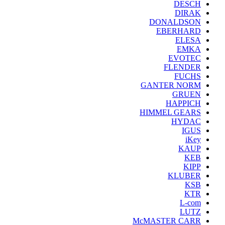
DESCH
DIRAK
DONALDSON
EBERHARD
ELESA
EMKA
EVOTEC
FLENDER
FUCHS
GANTER NORM
GRUEN
HAPPICH
HIMMEL GEARS
HYDAC
IGUS
iKey
KAUP
KEB
KIPP
KLUBER
KSB
KTR
L-com
LUTZ
McMASTER CARR