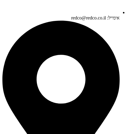
אימייל: redco@redco.co.il