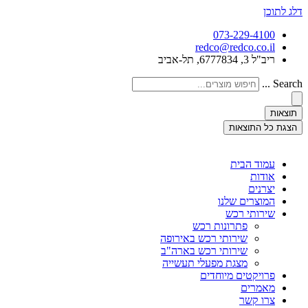
דלג לתוכן
073-229-4100
redco@redco.co.il
ריב"ל 3, 6777834, תל-אביב
Search ...
תוצאות
הצגת כל התוצאות
עמוד הבית
אודות
יצרנים
המוצרים שלנו
שירותי רכש
פתרונות רכש
שירותי רכש באירופה
שירותי רכש בארה"ב
מצגת מפעלי תעשייה
פרויקטים מיוחדים
מאמרים
צרו קשר