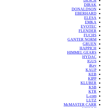
DESCH
DIRAK
DONALDSON
EBERHARD
ELESA
EMKA
EVOTEC
FLENDER
FUCHS
GANTER NORM
GRUEN
HAPPICH
HIMMEL GEARS
HYDAC
IGUS
iKey
KAUP
KEB
KIPP
KLUBER
KSB
KTR
L-com
LUTZ
McMASTER CARR