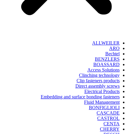
ALLWEILER
ARO
Bechtel
BENZLERS
BOASSARD
Access Solutions
Clinching technology
Clip fasteners products
Direct assembly screws
Electrical Products
Embedding and surface bonding fasteners
Fluid Management
BONFIGLIOLI
CASCADE
CASTROL
CENTA
CHERRY