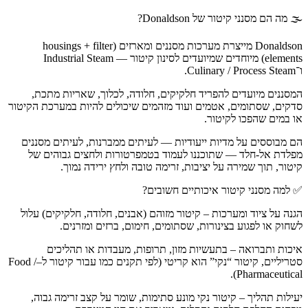
🌫️ מה הם מסנני קיטור של Donaldson?
Donaldson מייצרת מערכות מסננים ומארזים (housings + filter
elements) מיוחדים שמיועדים לסינון קיטור — Industrial Steam
ו־Culinary / Process Steam.
המסננים מיועדים להפריד חלקיקים, חלודה, לכלוך, שאריות מתכת,
סדקים, שסתומים, אטמים ועוד מזהמים שיכולים להיות במערכת הקיטור
או במים שהפכו לקיטור.
הם מבוססים על מדיות ייעודיות — לעיתים ממברנות, לעיתים מסננים
מפלדת אל-חלד — שתוכננו לעמוד בטמפרטורות ולחצים גבוהים של
קיטור, תוך שמירה על יציבות, זרימה טובה ולחץ ירידה נמוך.
✅ למה מסנני קיטור איכותיים חשובים?
הגנה על ציוד ומערכות – קיטור מזוהם (אבנים, חלודה, חלקיקים) עלול
לשחוק או לפגוע בצינורות, שסתומים, חימום, ברזים ומזרנים.
איכות ותברואה – בתעשיות מזון, תרופות, מעבדות או תהליכים
סטריליים, קיטור “נקי” הוא קריטי (לפי תקנים כמו עבור קיטור ל–Food /
Pharmaceutical).
יעילות תהליך – קיטור נקי מונע סתימות, שומר על קצב זרימה גבוה,