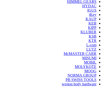
HIMMEL GEARS
HYDAC
IGUS
iKey
KAUP
KEB
KIPP
KLUBER
KSB
KTR
L-com
LUTZ
McMASTER CARR
MISUMI
MOBIL
MOLYKOTE
MOOG
NORMA GROUP
PB SWISS TOOLS
weston body hardware