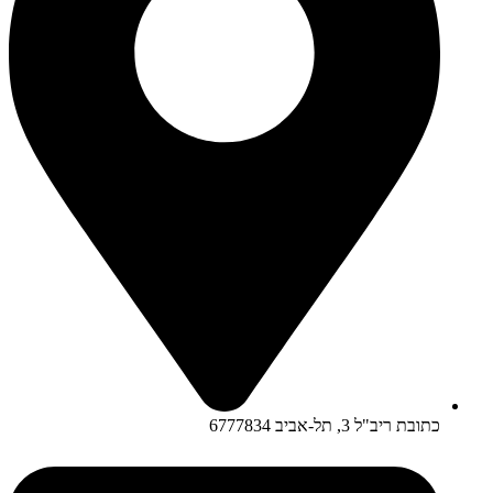
כתובת ריב"ל 3, תל-אביב 6777834