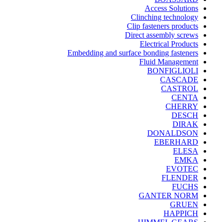
Access Solutions
Clinching technology
Clip fasteners products
Direct assembly screws
Electrical Products
Embedding and surface bonding fasteners
Fluid Management
BONFIGLIOLI
CASCADE
CASTROL
CENTA
CHERRY
DESCH
DIRAK
DONALDSON
EBERHARD
ELESA
EMKA
EVOTEC
FLENDER
FUCHS
GANTER NORM
GRUEN
HAPPICH