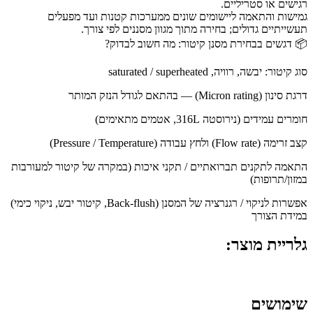
רגישים או סטריליים.
גמישות והתאמה ליישומים שונים ממערכות קטנות ועד מפעלים
תעשייתיים גדולים; בחירה מתוך מגוון מסננים לפי צורך.
📦 דגשים בבחירת מסנן קיטור: מה חשוב לבדוק?
סוג קיטור: יבשה, רוויה, saturated / superheated
דרגת סינון (Micron rating) — בהתאם לגודל הנזק המותר
חומרים עמידים (נירוסטה 316L, אטמים מתאימים)
קצב זרימה (Flow rate) ולחץ עבודה (Pressure / Temperature)
התאמה לתקנים תברואתיים / תקני איכות (במקרה של קיטור למעורבות
במזון/תרופות)
אפשרות לניקוי / רגנרציה של המסנן (Back-flush, קיטור יבש, ניקוי כימי)
במידת הצורך
גלריית מוצר:
שימושים