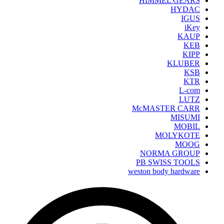
HIMMEL GEARS
HYDAC
IGUS
iKey
KAUP
KEB
KIPP
KLUBER
KSB
KTR
L-com
LUTZ
McMASTER CARR
MISUMI
MOBIL
MOLYKOTE
MOOG
NORMA GROUP
PB SWISS TOOLS
weston body hardware