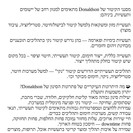
מסנני הקיטור של Donaldson מתאימים למגוון רחב של יישומים
ותעשיות, ביניהם:
תעשיית מזון ומשקאות (למשל קיטור לבישול/חיטוי, סטריליזציה, עיבוד
מוצר)
תעשיות כימיות ופארמה — בהן נדרש קיטור נקי בתהליכים תובעניים
מבחינת זיהום וחומרים.
תעשייה כללית, ייצור חימום, קיטור תעשייתי, חיטוי וציפוי – בכל מקום
שיש קיטור כחלק מתהליך ייצור.
תהליכים תעשייתיים הדורשים קיטור “נקי” — למשל מערכות חיטוי,
סטריליזציה, ניקוי, חימום מבוקר וכו׳.
🧩 מה היתרונות העיקריים של פתרונות הסינון של Donaldson?
יתרון משמעות ותועלת
יעילות סינון גבוהה מאוד קליטת חלקיקים, חלודה, שברי מתכת,
שסתומים, שחיקה — קיטור נקי ופגיעה מינימלית במערכת.
עמידות ללחצים וטמפרטורות גבוהות מתאימים לקיטור תעשייתי, תנאי
עבודה קשים, מערכות חימום ותהליכים כבדים.
חיי שירות ארוכים, עלות מחזור נמוכה פחות החלפות, פחות תחזוקה,
פחות downtime — חיסכון בטווח הארוך.
שמירה על איכות תהליך ומוצר קריטי בתעשיות אוכל, תרופות, מוצרים