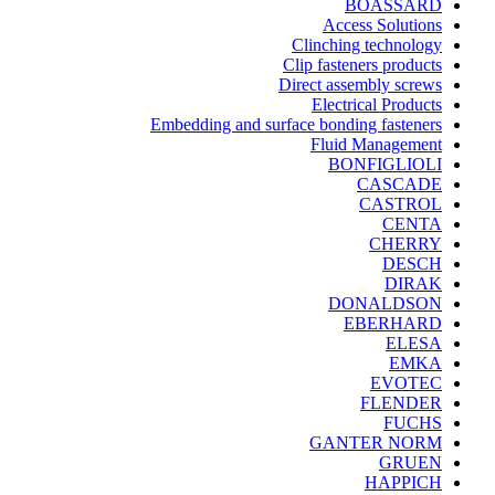
BOASSARD
Access Solutions
Clinching technology
Clip fasteners products
Direct assembly screws
Electrical Products
Embedding and surface bonding fasteners
Fluid Management
BONFIGLIOLI
CASCADE
CASTROL
CENTA
CHERRY
DESCH
DIRAK
DONALDSON
EBERHARD
ELESA
EMKA
EVOTEC
FLENDER
FUCHS
GANTER NORM
GRUEN
HAPPICH