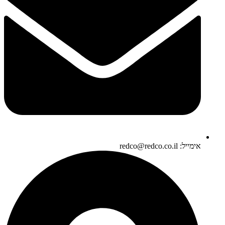
אימייל: redco@redco.co.il