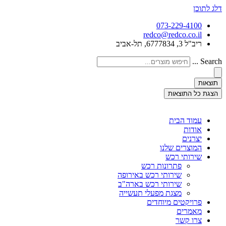
דלג לתוכן
073-229-4100
redco@redco.co.il
ריב"ל 3, 6777834, תל-אביב
Search ...
תוצאות
הצגת כל התוצאות
עמוד הבית
אודות
יצרנים
המוצרים שלנו
שירותי רכש
פתרונות רכש
שירותי רכש באירופה
שירותי רכש בארה"ב
מצגת מפעלי תעשייה
פרויקטים מיוחדים
מאמרים
צרו קשר