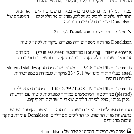
מפחית החלפת חלקים ותקלות, ומאריך את חיי המערכת.
עמידות מול חומרים אגרסיביים – במקרים שבהם הקיטור או הנוזל
התחלתי עלולים להכיל כימיקלים, מזהמים או חלקיקים — המסננים של
Donaldson שומרים על עמידות גבוהה.
🔧 אילו מסננים מציעה Donaldson לקיטור?
Donaldson מחזיקה מספר שורות מוצרים עיקריות לסינון קיטור:
Housing + filter elements מנירוסטה (stainless steel) — מארזים
איכותיים שניתנים להתקנה במערכות קיטור תעשייתיות ועמידות.
Filter Elements מסוג P-GS — מסנני פלדה מסותה (sintered stainless
steel) בעלי דרגות סינון של 1, 5 ו-25 מיקרון, לעמידה בטמפרטורות
ולחצים גבוהים.
Filter Elements מסוג LifeTec™ / P-GSL N — מסננים מתקפלים
(pleated) מנירוסטה, המתאימים במיוחד למערכות קיטור עם דרישות
"נקיון גבוה", כולל לכידת חלודה, שאריות שחיקה וחלקיקים.
מסננים סטריליים / תואמי דרישות תברואה — כאשר הקיטור משמש
בתעשיות מזון, תרופות, או תהליכים סטריליים, Donaldson עומדת בתקני
איכות מחמירים.
🏭 איפה משתמשים במסנני קיטור של Donaldson?