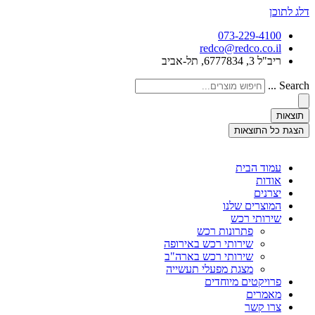
דלג לתוכן
073-229-4100
redco@redco.co.il
ריב"ל 3, 6777834, תל-אביב
Search ...
תוצאות
הצגת כל התוצאות
עמוד הבית
אודות
יצרנים
המוצרים שלנו
שירותי רכש
פתרונות רכש
שירותי רכש באירופה
שירותי רכש בארה"ב
מצגת מפעלי תעשייה
פרויקטים מיוחדים
מאמרים
צרו קשר