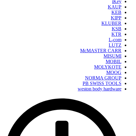
iKey
KAUP
KEB
KIPP
KLUBER
KSB
KTR
L-com
LUTZ
McMASTER CARR
MISUMI
MOBIL
MOLYKOTE
MOOG
NORMA GROUP
PB SWISS TOOLS
weston body hardware