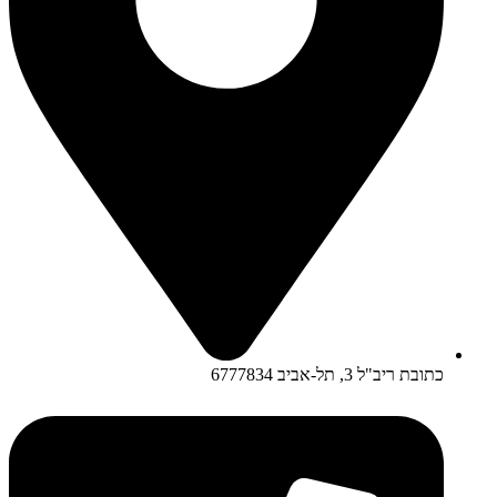
כתובת ריב"ל 3, תל-אביב 6777834