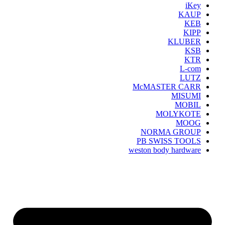
iKey
KAUP
KEB
KIPP
KLUBER
KSB
KTR
L-com
LUTZ
McMASTER CARR
MISUMI
MOBIL
MOLYKOTE
MOOG
NORMA GROUP
PB SWISS TOOLS
weston body hardware