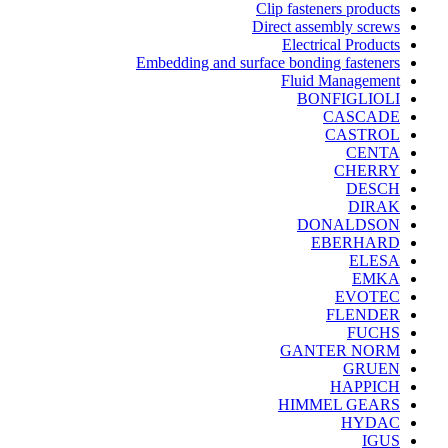
Clip fasteners products
Direct assembly screws
Electrical Products
Embedding and surface bonding fasteners
Fluid Management
BONFIGLIOLI
CASCADE
CASTROL
CENTA
CHERRY
DESCH
DIRAK
DONALDSON
EBERHARD
ELESA
EMKA
EVOTEC
FLENDER
FUCHS
GANTER NORM
GRUEN
HAPPICH
HIMMEL GEARS
HYDAC
IGUS