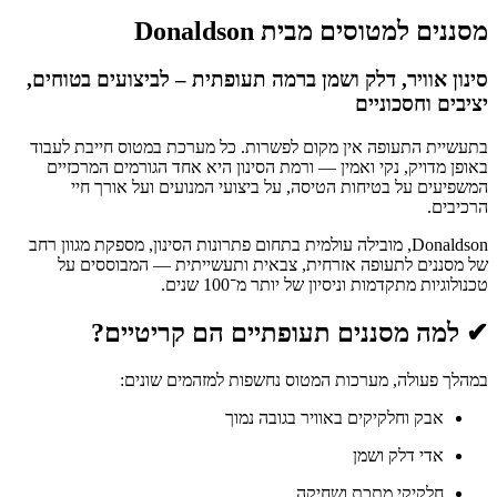
מסננים למטוסים מבית Donaldson
סינון אוויר, דלק ושמן ברמה תעופתית – לביצועים בטוחים,
יציבים וחסכוניים
בתעשיית התעופה אין מקום לפשרות. כל מערכת במטוס חייבת לעבוד
באופן מדויק, נקי ואמין — ורמת הסינון היא אחד הגורמים המרכזיים
המשפיעים על בטיחות הטיסה, על ביצועי המנועים ועל אורך חיי
הרכיבים.
Donaldson, מובילה עולמית בתחום פתרונות הסינון, מספקת מגוון רחב
של מסננים לתעופה אזרחית, צבאית ותעשייתית — המבוססים על
טכנולוגיות מתקדמות וניסיון של יותר מ־100 שנים.
✔ למה מסננים תעופתיים הם קריטיים?
במהלך פעולה, מערכות המטוס נחשפות למזהמים שונים:
אבק וחלקיקים באוויר בגובה נמוך
אדי דלק ושמן
חלקיקי מתכת ושחיקה