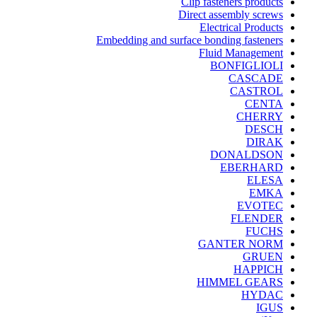
Clip fasteners products
Direct assembly screws
Electrical Products
Embedding and surface bonding fasteners
Fluid Management
BONFIGLIOLI
CASCADE
CASTROL
CENTA
CHERRY
DESCH
DIRAK
DONALDSON
EBERHARD
ELESA
EMKA
EVOTEC
FLENDER
FUCHS
GANTER NORM
GRUEN
HAPPICH
HIMMEL GEARS
HYDAC
IGUS