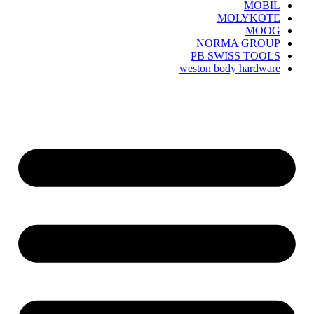
MOBIL
MOLYKOTE
MOOG
NORMA GROUP
PB SWISS TOOLS
weston body hardware