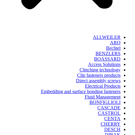
ALLWEILER
ARO
Bechtel
BENZLERS
BOASSARD
Access Solutions
Clinching technology
Clip fasteners products
Direct assembly screws
Electrical Products
Embedding and surface bonding fasteners
Fluid Management
BONFIGLIOLI
CASCADE
CASTROL
CENTA
CHERRY
DESCH
DIRAK