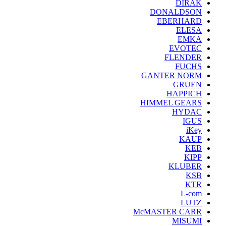
DIRAK
DONALDSON
EBERHARD
ELESA
EMKA
EVOTEC
FLENDER
FUCHS
GANTER NORM
GRUEN
HAPPICH
HIMMEL GEARS
HYDAC
IGUS
iKey
KAUP
KEB
KIPP
KLUBER
KSB
KTR
L-com
LUTZ
McMASTER CARR
MISUMI