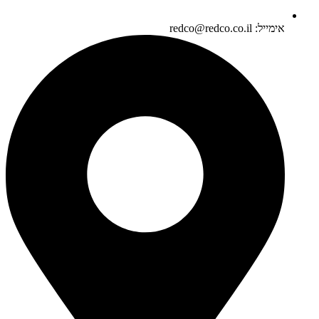
אימייל: redco@redco.co.il