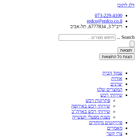
דלג לתוכן
073-229-4100
redco@redco.co.il
ריב"ל 3, 6777834, תל-אביב
Search ...
תוצאות
הצגת כל התוצאות
עמוד הבית
אודות
יצרנים
המוצרים שלנו
שירותי רכש
פתרונות רכש
שירותי רכש באירופה
שירותי רכש בארה"ב
מצגת מפעלי תעשייה
פרויקטים מיוחדים
מאמרים
צרו קשר