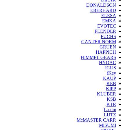
DONALDSON
EBERHARD
ELESA
EMKA
EVOTEC
FLENDER
FUCHS
GANTER NORM
GRUEN
HAPPICH
HIMMEL GEARS
HYDAC
IGUS
iKey
KAUP
KEB
KIPP
KLUBER
KSB
KTR
L-com
LUTZ
McMASTER CARR
MISUMI