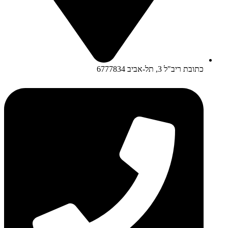
כתובת ריב"ל 3, תל-אביב 6777834