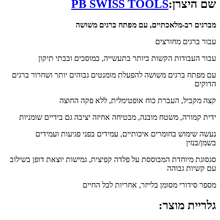
שם היצרן:
PB SWISS TOOLS
מברגים רב-מלאכתיים, עם מפתח ברגים משושה
עבור ברגים מחורצים
עבור העבודות הקשות ביותר בתעשייה, במוסכים ובבתי תיקון
עם מפתח ברגים משושה להפעלת מומנטים גבוהים יותר ושחרור ברגים
הדוקים
קצה מקביל, העברת כוח אופטימלית, ללא פקה החוצה
ידית קמורה, משטח מובנה, מבטיחה אחיזה יציבה גם בידיים שומניות
נעשה שימוש בחומרים איכותיים, עמידים בפני פגיעות ועמידים
בשמן/בנזין
סגסוגת מיוחדת המבוססת על פלדה קפיצית, גמישות יוצאת דופן בשילוב
עם קשיות גבוהה
מספר סידורי מסומן בלייזר, אחריות לכל החיים
גלריית מוצר: