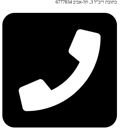
כתובת ריב"ל 3, תל-אביב 6777834