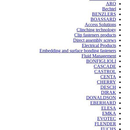
ARO
Bechtel
BENZLERS
BOASSARD
Access Solutions
Clinching technology
Clip fasteners products
Direct assembly screws
Electrical Products
Embedding and surface bonding fasteners
Fluid Management
BONFIGLIOLI
CASCADE
CASTROL
CENTA
CHERRY
DESCH
DIRAK
DONALDSON
EBERHARD
ELESA
EMKA
EVOTEC
FLENDER
FUCHS