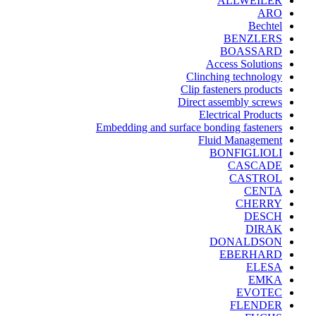
ALLWEILER
ARO
Bechtel
BENZLERS
BOASSARD
Access Solutions
Clinching technology
Clip fasteners products
Direct assembly screws
Electrical Products
Embedding and surface bonding fasteners
Fluid Management
BONFIGLIOLI
CASCADE
CASTROL
CENTA
CHERRY
DESCH
DIRAK
DONALDSON
EBERHARD
ELESA
EMKA
EVOTEC
FLENDER