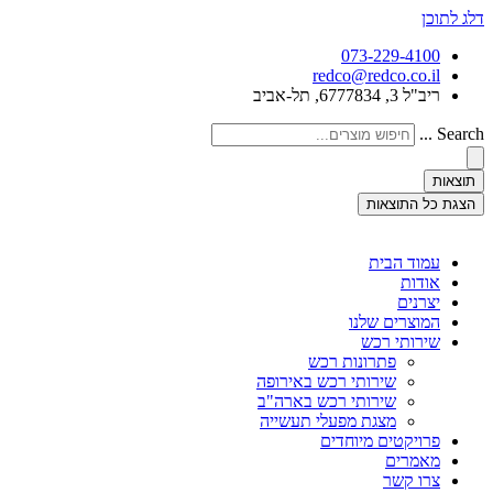
דלג לתוכן
073-229-4100
redco@redco.co.il
ריב"ל 3, 6777834, תל-אביב
Search ...
תוצאות
הצגת כל התוצאות
עמוד הבית
אודות
יצרנים
המוצרים שלנו
שירותי רכש
פתרונות רכש
שירותי רכש באירופה
שירותי רכש בארה"ב
מצגת מפעלי תעשייה
פרויקטים מיוחדים
מאמרים
צרו קשר