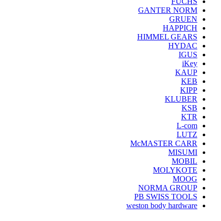
FUCHS
GANTER NORM
GRUEN
HAPPICH
HIMMEL GEARS
HYDAC
IGUS
iKey
KAUP
KEB
KIPP
KLUBER
KSB
KTR
L-com
LUTZ
McMASTER CARR
MISUMI
MOBIL
MOLYKOTE
MOOG
NORMA GROUP
PB SWISS TOOLS
weston body hardware