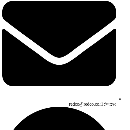
אימייל: redco@redco.co.il