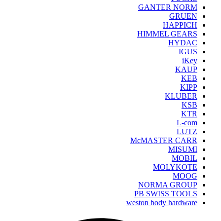
GANTER NORM
GRUEN
HAPPICH
HIMMEL GEARS
HYDAC
IGUS
iKey
KAUP
KEB
KIPP
KLUBER
KSB
KTR
L-com
LUTZ
McMASTER CARR
MISUMI
MOBIL
MOLYKOTE
MOOG
NORMA GROUP
PB SWISS TOOLS
weston body hardware