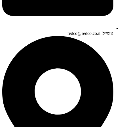
אימייל: redco@redco.co.il