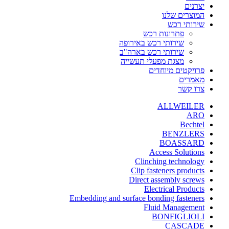
יצרנים
המוצרים שלנו
שירותי רכש
פתרונות רכש
שירותי רכש באירופה
שירותי רכש בארה"ב
מצגת מפעלי תעשייה
פרויקטים מיוחדים
מאמרים
צרו קשר
ALLWEILER
ARO
Bechtel
BENZLERS
BOASSARD
Access Solutions
Clinching technology
Clip fasteners products
Direct assembly screws
Electrical Products
Embedding and surface bonding fasteners
Fluid Management
BONFIGLIOLI
CASCADE