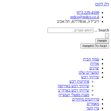
דלג לתוכן
073-229-4100
redco@redco.co.il
ריב"ל 3, 6777834, תל-אביב
Search ...
תוצאות
הצגת כל התוצאות
עמוד הבית
אודות
יצרנים
המוצרים שלנו
שירותי רכש
פתרונות רכש
שירותי רכש באירופה
שירותי רכש בארה"ב
מצגת מפעלי תעשייה
פרויקטים מיוחדים
מאמרים
צרו קשר