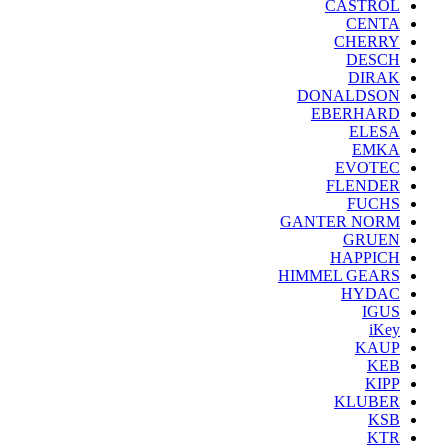
CASTROL
CENTA
CHERRY
DESCH
DIRAK
DONALDSON
EBERHARD
ELESA
EMKA
EVOTEC
FLENDER
FUCHS
GANTER NORM
GRUEN
HAPPICH
HIMMEL GEARS
HYDAC
IGUS
iKey
KAUP
KEB
KIPP
KLUBER
KSB
KTR