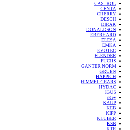
CASTROL
CENTA
CHERRY
DESCH
DIRAK
DONALDSON
EBERHARD
ELESA
EMKA
EVOTEC
FLENDER
FUCHS
GANTER NORM
GRUEN
HAPPICH
HIMMEL GEARS
HYDAC
IGUS
iKey
KAUP
KEB
KIPP
KLUBER
KSB
KTR