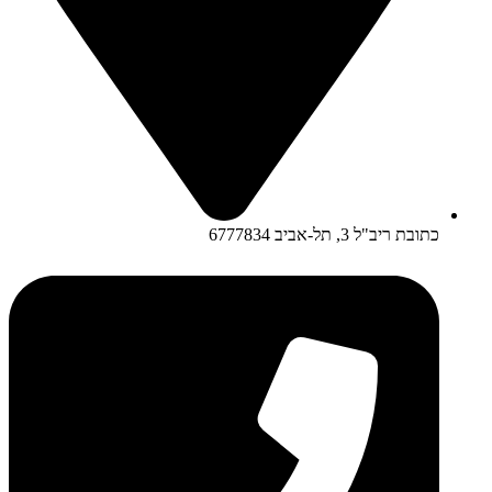
כתובת ריב"ל 3, תל-אביב 6777834