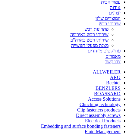
עמוד הבית
אודות
יצרנים
המוצרים שלנו
שירותי רכש
פתרונות רכש
שירותי רכש באירופה
שירותי רכש בארה"ב
מצגת מפעלי תעשייה
פרויקטים מיוחדים
מאמרים
צרו קשר
ALLWEILER
ARO
Bechtel
BENZLERS
BOASSARD
Access Solutions
Clinching technology
Clip fasteners products
Direct assembly screws
Electrical Products
Embedding and surface bonding fasteners
Fluid Management