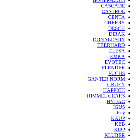
BONFIGLIOLI
CASCADE
CASTROL
CENTA
CHERRY
DESCH
DIRAK
DONALDSON
EBERHARD
ELESA
EMKA
EVOTEC
FLENDER
FUCHS
GANTER NORM
GRUEN
HAPPICH
HIMMEL GEARS
HYDAC
IGUS
iKey
KAUP
KEB
KIPP
KLUBER