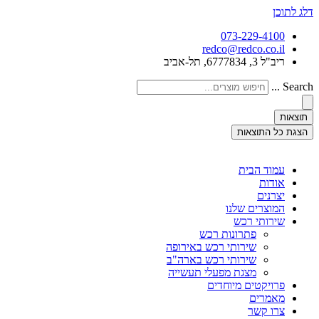
דלג לתוכן
073-229-4100
redco@redco.co.il
ריב"ל 3, 6777834, תל-אביב
Search ...
תוצאות
הצגת כל התוצאות
עמוד הבית
אודות
יצרנים
המוצרים שלנו
שירותי רכש
פתרונות רכש
שירותי רכש באירופה
שירותי רכש בארה"ב
מצגת מפעלי תעשייה
פרויקטים מיוחדים
מאמרים
צרו קשר