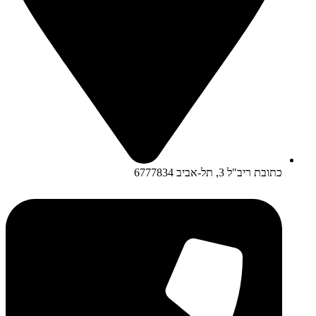
כתובת ריב"ל 3, תל-אביב 6777834