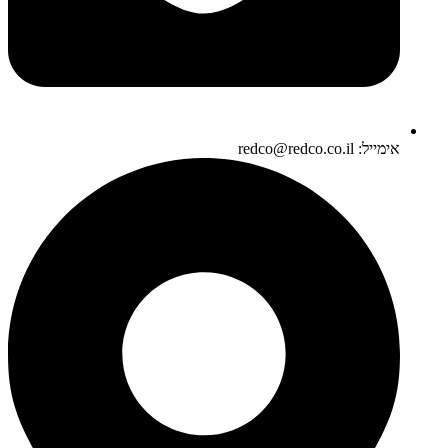
אימייל: redco@redco.co.il