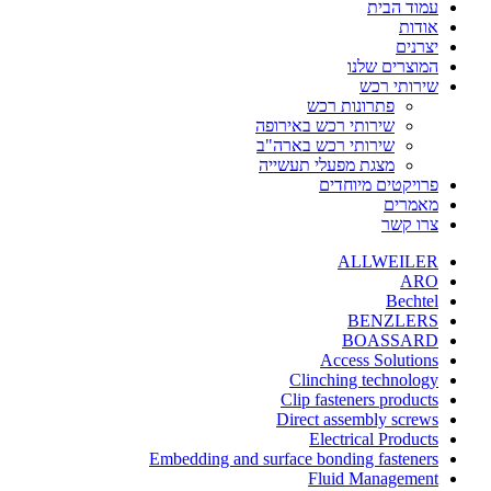
עמוד הבית
אודות
יצרנים
המוצרים שלנו
שירותי רכש
פתרונות רכש
שירותי רכש באירופה
שירותי רכש בארה"ב
מצגת מפעלי תעשייה
פרויקטים מיוחדים
מאמרים
צרו קשר
ALLWEILER
ARO
Bechtel
BENZLERS
BOASSARD
Access Solutions
Clinching technology
Clip fasteners products
Direct assembly screws
Electrical Products
Embedding and surface bonding fasteners
Fluid Management