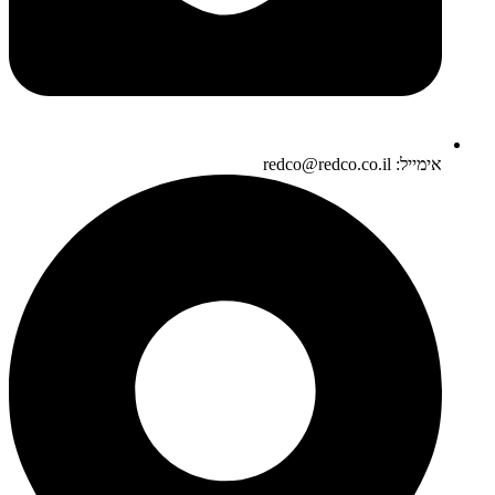
אימייל: redco@redco.co.il