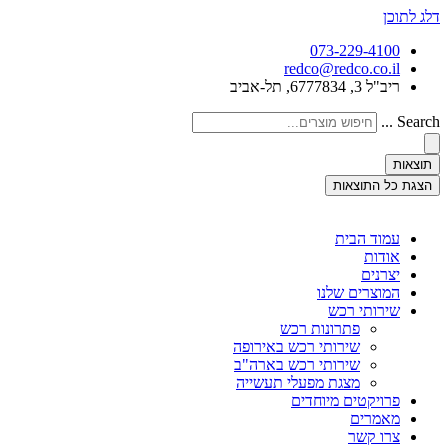
דלג לתוכן
073-229-4100
redco@redco.co.il
ריב"ל 3, 6777834, תל-אביב
Search ...
תוצאות
הצגת כל התוצאות
עמוד הבית
אודות
יצרנים
המוצרים שלנו
שירותי רכש
פתרונות רכש
שירותי רכש באירופה
שירותי רכש בארה"ב
מצגת מפעלי תעשייה
פרויקטים מיוחדים
מאמרים
צרו קשר