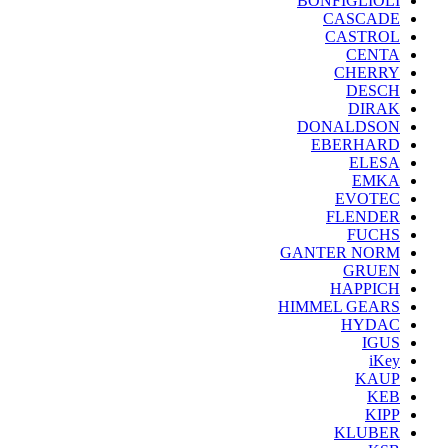
BONFIGLIOLI
CASCADE
CASTROL
CENTA
CHERRY
DESCH
DIRAK
DONALDSON
EBERHARD
ELESA
EMKA
EVOTEC
FLENDER
FUCHS
GANTER NORM
GRUEN
HAPPICH
HIMMEL GEARS
HYDAC
IGUS
iKey
KAUP
KEB
KIPP
KLUBER