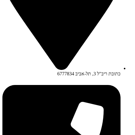
כתובת ריב"ל 3, תל-אביב 6777834