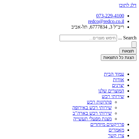
דלג לתוכן
073-229-4100
redco@redco.co.il
ריב"ל 3, 6777834, תל-אביב
Search ...
תוצאות
הצגת כל התוצאות
עמוד הבית
אודות
יצרנים
המוצרים שלנו
שירותי רכש
פתרונות רכש
שירותי רכש באירופה
שירותי רכש בארה"ב
מצגת מפעלי תעשייה
פרויקטים מיוחדים
מאמרים
צרו קשר