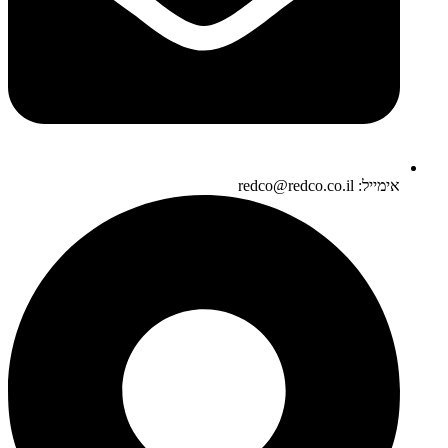
אימייל: redco@redco.co.il