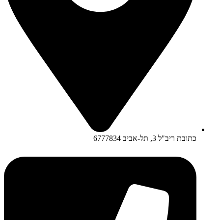
כתובת ריב"ל 3, תל-אביב 6777834