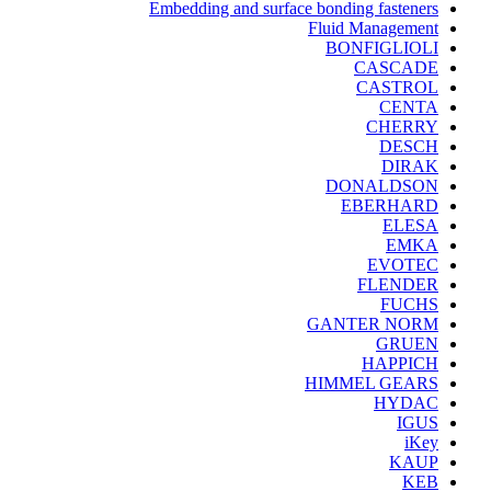
Embedding and surface bonding fasteners
Fluid Management
BONFIGLIOLI
CASCADE
CASTROL
CENTA
CHERRY
DESCH
DIRAK
DONALDSON
EBERHARD
ELESA
EMKA
EVOTEC
FLENDER
FUCHS
GANTER NORM
GRUEN
HAPPICH
HIMMEL GEARS
HYDAC
IGUS
iKey
KAUP
KEB