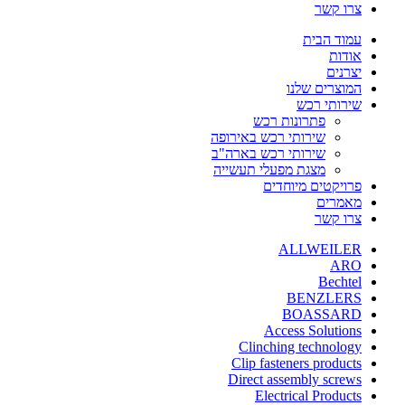
צרו קשר
עמוד הבית
אודות
יצרנים
המוצרים שלנו
שירותי רכש
פתרונות רכש
שירותי רכש באירופה
שירותי רכש בארה"ב
מצגת מפעלי תעשייה
פרויקטים מיוחדים
מאמרים
צרו קשר
ALLWEILER
ARO
Bechtel
BENZLERS
BOASSARD
Access Solutions
Clinching technology
Clip fasteners products
Direct assembly screws
Electrical Products