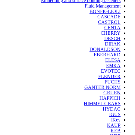
Embedding and surface bonding fasteners
Fluid Management
BONFIGLIOLI
CASCADE
CASTROL
CENTA
CHERRY
DESCH
DIRAK
DONALDSON
EBERHARD
ELESA
EMKA
EVOTEC
FLENDER
FUCHS
GANTER NORM
GRUEN
HAPPICH
HIMMEL GEARS
HYDAC
IGUS
iKey
KAUP
KEB