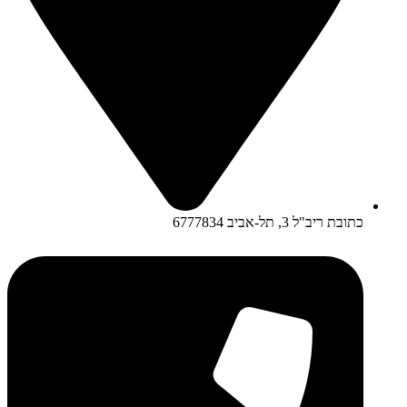
כתובת ריב"ל 3, תל-אביב 6777834