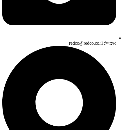
אימייל: redco@redco.co.il