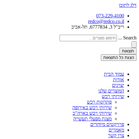
דלג לתוכן
073-229-4100
redco@redco.co.il
ריב"ל 3, 6777834, תל-אביב
Search ...
תוצאות
הצגת כל התוצאות
עמוד הבית
אודות
יצרנים
המוצרים שלנו
שירותי רכש
פתרונות רכש
שירותי רכש באירופה
שירותי רכש בארה"ב
מצגת מפעלי תעשייה
פרויקטים מיוחדים
מאמרים
צרו קשר