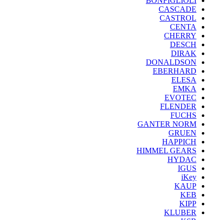
BONFIGLIOLI
CASCADE
CASTROL
CENTA
CHERRY
DESCH
DIRAK
DONALDSON
EBERHARD
ELESA
EMKA
EVOTEC
FLENDER
FUCHS
GANTER NORM
GRUEN
HAPPICH
HIMMEL GEARS
HYDAC
IGUS
iKey
KAUP
KEB
KIPP
KLUBER