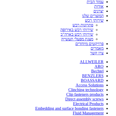
עמוד הבית
אודות
יצרנים
המוצרים שלנו
שירותי רכש
פתרונות רכש
שירותי רכש באירופה
שירותי רכש בארה"ב
מצגת מפעלי תעשייה
פרויקטים מיוחדים
מאמרים
צרו קשר
ALLWEILER
ARO
Bechtel
BENZLERS
BOASSARD
Access Solutions
Clinching technology
Clip fasteners products
Direct assembly screws
Electrical Products
Embedding and surface bonding fasteners
Fluid Management