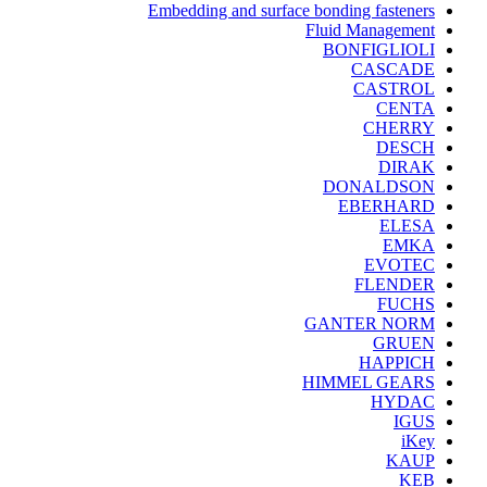
Embedding and surface bonding fasteners
Fluid Management
BONFIGLIOLI
CASCADE
CASTROL
CENTA
CHERRY
DESCH
DIRAK
DONALDSON
EBERHARD
ELESA
EMKA
EVOTEC
FLENDER
FUCHS
GANTER NORM
GRUEN
HAPPICH
HIMMEL GEARS
HYDAC
IGUS
iKey
KAUP
KEB