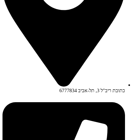
כתובת ריב"ל 3, תל-אביב 6777834