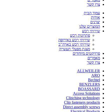
צרו קשר
עמוד הבית
אודות
יצרנים
המוצרים שלנו
שירותי רכש
פתרונות רכש
שירותי רכש באירופה
שירותי רכש בארה"ב
מצגת מפעלי תעשייה
פרויקטים מיוחדים
מאמרים
צרו קשר
ALLWEILER
ARO
Bechtel
BENZLERS
BOASSARD
Access Solutions
Clinching technology
Clip fasteners products
Direct assembly screws
Electrical Products