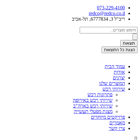
לג
073-229-4100
תוכן
redco@redco.co.il
ריב"ל 3, 6777834, תל-אביב
Searc
..
תוצאות
הצגת כל התוצאות
עמוד הבית
אודות
יצרנים
המוצרים שלנו
שירותי רכש
פתרונות רכש
שירותי רכש באירופה
שירותי רכש בארה"ב
מצגת מפעלי תעשייה
פרויקטים מיוחדים
מאמרים
צרו קשר