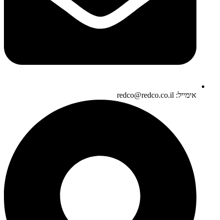
אימייל: redco@redco.co.il