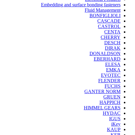
Embedding and surface bonding fasteners
Fluid Management
BONFIGLIOLI
CASCADE
CASTROL
CENTA
CHERRY
DESCH
DIRAK
DONALDSON
EBERHARD
ELESA
EMKA
EVOTEC
FLENDER
FUCHS
GANTER NORM
GRUEN
HAPPICH
HIMMEL GEARS
HYDAC
IGUS
iKey
KAUP
KEB