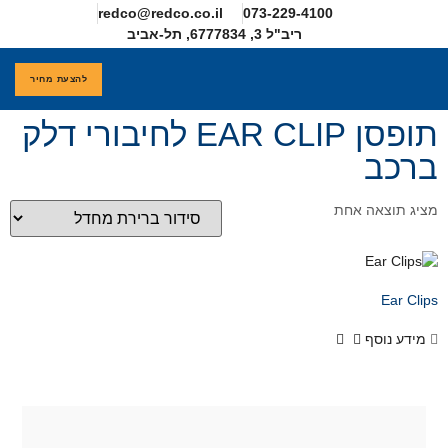
redco@redco.co.il
להצעת מחיר
חדים
תופסן EAR CLIP לחיבורי דלק