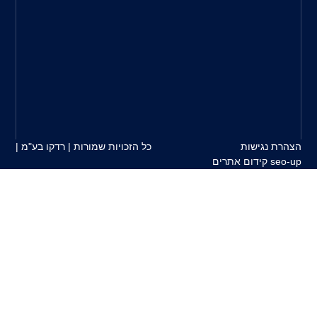
בין
צרכי
הלקוח
למוצרים
המשווקים
על
ידינו.
כל הזכויות שמורות | רדקו בע"מ |