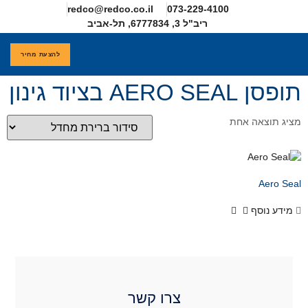
redco@redco.co.il
להצעת מחיר
חדים
קשר