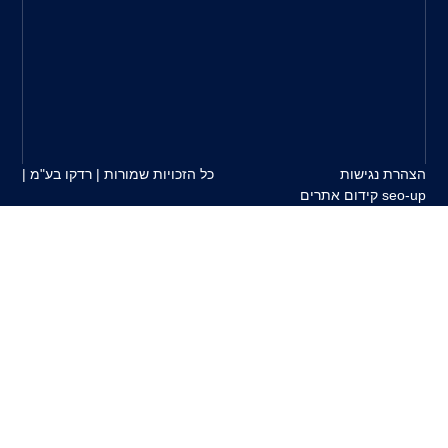
הלקוח
למוצרים
המשווקים
על
ידינו.
כל הזכויות שמורות | רדקו בע"מ |