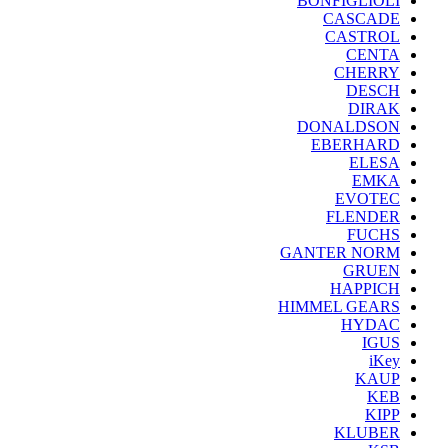
BONFIGLIOLI
CASCADE
CASTROL
CENTA
CHERRY
DESCH
DIRAK
DONALDSON
EBERHARD
ELESA
EMKA
EVOTEC
FLENDER
FUCHS
GANTER NORM
GRUEN
HAPPICH
HIMMEL GEARS
HYDAC
IGUS
iKey
KAUP
KEB
KIPP
KLUBER