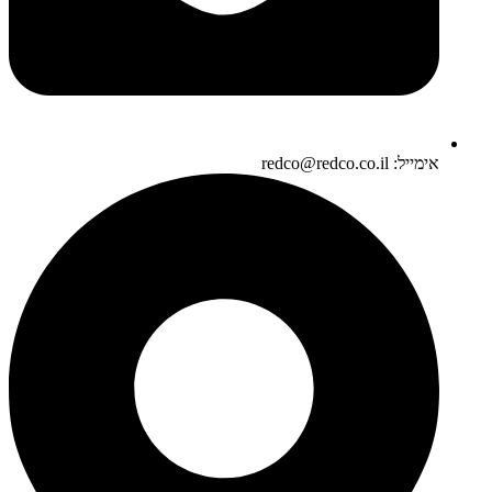
אימייל: redco@redco.co.il