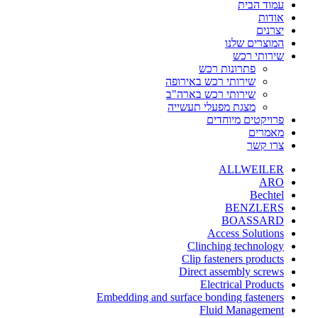
עמוד הבית
אודות
יצרנים
המוצרים שלנו
שירותי רכש
פתרונות רכש
שירותי רכש באירופה
שירותי רכש בארה"ב
מצגת מפעלי תעשייה
פרויקטים מיוחדים
מאמרים
צרו קשר
ALLWEILER
ARO
Bechtel
BENZLERS
BOASSARD
Access Solutions
Clinching technology
Clip fasteners products
Direct assembly screws
Electrical Products
Embedding and surface bonding fasteners
Fluid Management