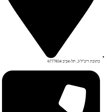
כתובת ריב"ל 3, תל-אביב 6777834