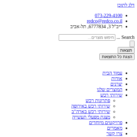
דלג לתוכן
073-229-4100
redco@redco.co.il
ריב"ל 3, 6777834, תל-אביב
Search ...
תוצאות
הצגת כל התוצאות
עמוד הבית
אודות
יצרנים
המוצרים שלנו
שירותי רכש
פתרונות רכש
שירותי רכש באירופה
שירותי רכש בארה"ב
מצגת מפעלי תעשייה
פרויקטים מיוחדים
מאמרים
צרו קשר