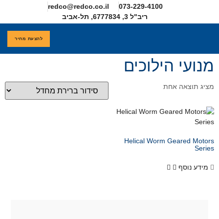
redco@redco.co.il
להצעת מחיר
חדים