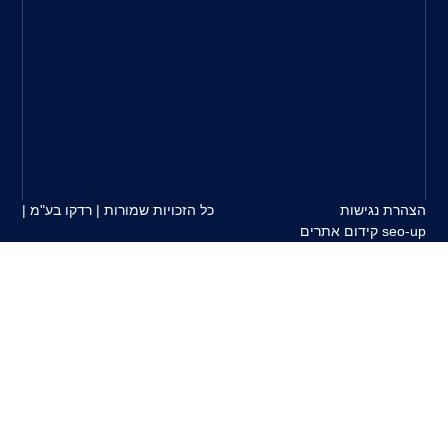
בין
צרכי
הלקוח
למוצרים
המשווקים
על
ידינו.
כל הזכויות שמורות | רדקו בע"מ |