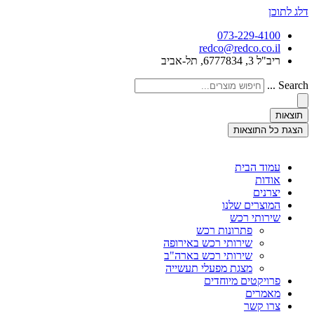
דלג לתוכן
073-229-4100
redco@redco.co.il
ריב"ל 3, 6777834, תל-אביב
Search ...
תוצאות
הצגת כל התוצאות
עמוד הבית
אודות
יצרנים
המוצרים שלנו
שירותי רכש
פתרונות רכש
שירותי רכש באירופה
שירותי רכש בארה"ב
מצגת מפעלי תעשייה
פרויקטים מיוחדים
מאמרים
צרו קשר