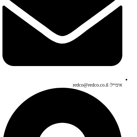
אימייל: redco@redco.co.il