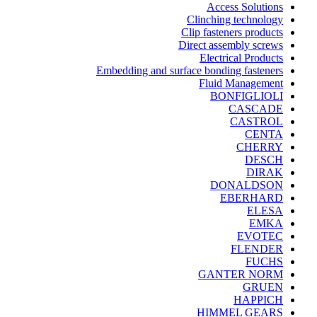
Access Solutions
Clinching technology
Clip fasteners products
Direct assembly screws
Electrical Products
Embedding and surface bonding fasteners
Fluid Management
BONFIGLIOLI
CASCADE
CASTROL
CENTA
CHERRY
DESCH
DIRAK
DONALDSON
EBERHARD
ELESA
EMKA
EVOTEC
FLENDER
FUCHS
GANTER NORM
GRUEN
HAPPICH
HIMMEL GEARS