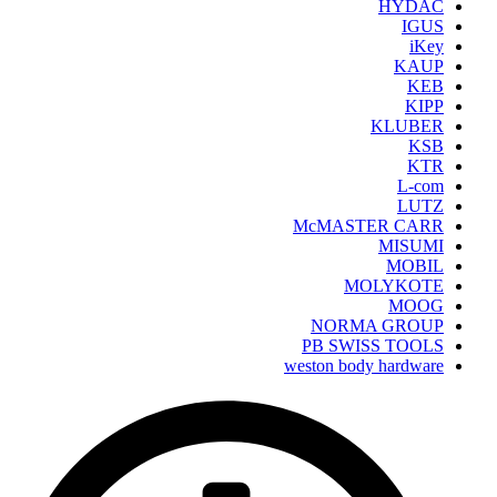
HYDAC
IGUS
iKey
KAUP
KEB
KIPP
KLUBER
KSB
KTR
L-com
LUTZ
McMASTER CARR
MISUMI
MOBIL
MOLYKOTE
MOOG
NORMA GROUP
PB SWISS TOOLS
weston body hardware