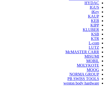
HYDAC
IGUS
iKey
KAUP
KEB
KIPP
KLUBER
KSB
KTR
L-com
LUTZ
McMASTER CARR
MISUMI
MOBIL
MOLYKOTE
MOOG
NORMA GROUP
PB SWISS TOOLS
weston body hardware