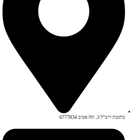
כתובת ריב"ל 3, תל-אביב 6777834