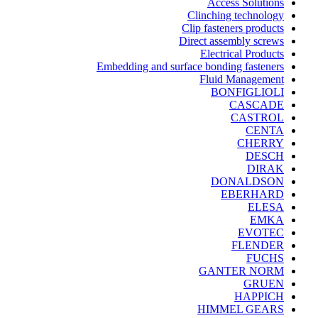
Access Solutions
Clinching technology
Clip fasteners products
Direct assembly screws
Electrical Products
Embedding and surface bonding fasteners
Fluid Management
BONFIGLIOLI
CASCADE
CASTROL
CENTA
CHERRY
DESCH
DIRAK
DONALDSON
EBERHARD
ELESA
EMKA
EVOTEC
FLENDER
FUCHS
GANTER NORM
GRUEN
HAPPICH
HIMMEL GEARS