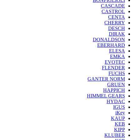
BONFIGLIOLI
CASCADE
CASTROL
CENTA
CHERRY
DESCH
DIRAK
DONALDSON
EBERHARD
ELESA
EMKA
EVOTEC
FLENDER
FUCHS
GANTER NORM
GRUEN
HAPPICH
HIMMEL GEARS
HYDAC
IGUS
iKey
KAUP
KEB
KIPP
KLUBER