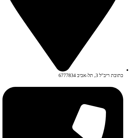
כתובת ריב"ל 3, תל-אביב 6777834