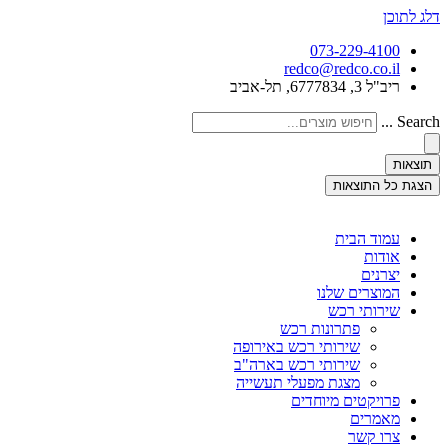
דלג לתוכן
073-229-4100
redco@redco.co.il
ריב"ל 3, 6777834, תל-אביב
Search ...
תוצאות
הצגת כל התוצאות
עמוד הבית
אודות
יצרנים
המוצרים שלנו
שירותי רכש
פתרונות רכש
שירותי רכש באירופה
שירותי רכש בארה"ב
מצגת מפעלי תעשייה
פרויקטים מיוחדים
מאמרים
צרו קשר