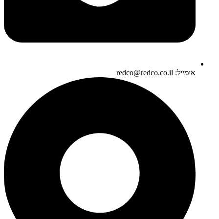
אימייל: redco@redco.co.il