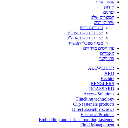
עמוד הבית
אודות
יצרנים
המוצרים שלנו
שירותי רכש
פתרונות רכש
שירותי רכש באירופה
שירותי רכש בארה"ב
מצגת מפעלי תעשייה
פרויקטים מיוחדים
מאמרים
צרו קשר
ALLWEILER
ARO
Bechtel
BENZLERS
BOASSARD
Access Solutions
Clinching technology
Clip fasteners products
Direct assembly screws
Electrical Products
Embedding and surface bonding fasteners
Fluid Management