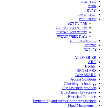
עמוד הבית
אודות
יצרנים
המוצרים שלנו
שירותי רכש
פתרונות רכש
שירותי רכש באירופה
שירותי רכש בארה"ב
מצגת מפעלי תעשייה
פרויקטים מיוחדים
מאמרים
צרו קשר
ALLWEILER
ARO
Bechtel
BENZLERS
BOASSARD
Access Solutions
Clinching technology
Clip fasteners products
Direct assembly screws
Electrical Products
Embedding and surface bonding fasteners
Fluid Management