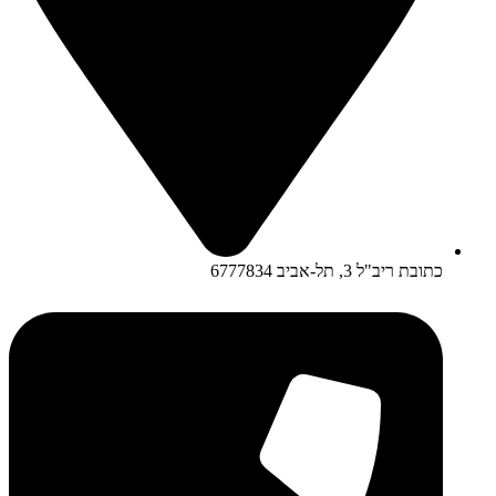
כתובת ריב"ל 3, תל-אביב 6777834