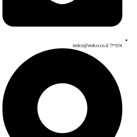
אימייל: redco@redco.co.il