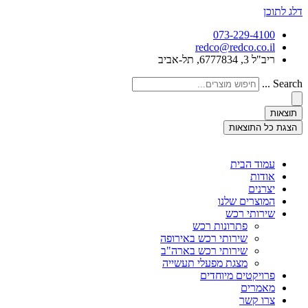
דלג לתוכן
073-229-4100
redco@redco.co.il
ריב"ל 3, 6777834, תל-אביב
Search ...
תוצאות
הצגת כל התוצאות
עמוד הבית
אודות
יצרנים
המוצרים שלנו
שירותי רכש
פתרונות רכש
שירותי רכש באירופה
שירותי רכש בארה"ב
מצגת מפעלי תעשייה
פרויקטים מיוחדים
מאמרים
צרו קשר