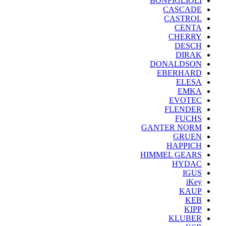
BONFIGLIOLI
CASCADE
CASTROL
CENTA
CHERRY
DESCH
DIRAK
DONALDSON
EBERHARD
ELESA
EMKA
EVOTEC
FLENDER
FUCHS
GANTER NORM
GRUEN
HAPPICH
HIMMEL GEARS
HYDAC
IGUS
iKey
KAUP
KEB
KIPP
KLUBER