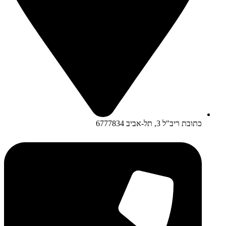
כתובת ריב"ל 3, תל-אביב 6777834