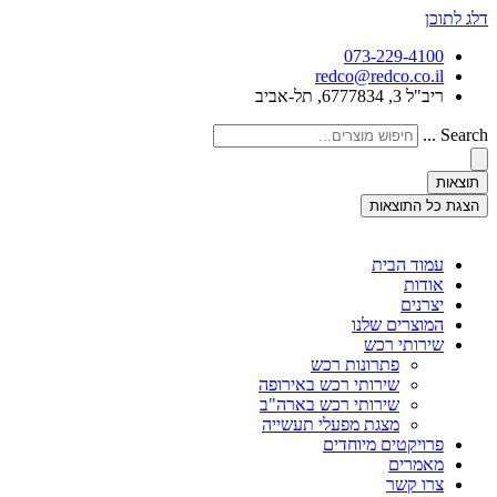
דלג לתוכן
073-229-4100
redco@redco.co.il
ריב"ל 3, 6777834, תל-אביב
Search ...
תוצאות
הצגת כל התוצאות
עמוד הבית
אודות
יצרנים
המוצרים שלנו
שירותי רכש
פתרונות רכש
שירותי רכש באירופה
שירותי רכש בארה"ב
מצגת מפעלי תעשייה
פרויקטים מיוחדים
מאמרים
צרו קשר