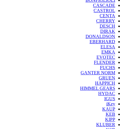
BONFIGLIOLI
CASCADE
CASTROL
CENTA
CHERRY
DESCH
DIRAK
DONALDSON
EBERHARD
ELESA
EMKA
EVOTEC
FLENDER
FUCHS
GANTER NORM
GRUEN
HAPPICH
HIMMEL GEARS
HYDAC
IGUS
iKey
KAUP
KEB
KIPP
KLUBER