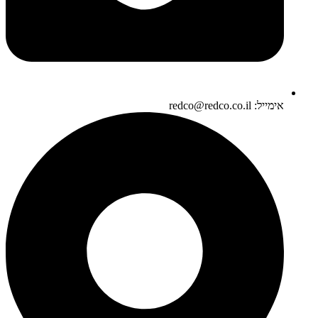
אימייל: redco@redco.co.il