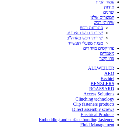
עמוד הבית
אודות
יצרנים
המוצרים שלנו
שירותי רכש
פתרונות רכש
שירותי רכש באירופה
שירותי רכש בארה"ב
מצגת מפעלי תעשייה
פרויקטים מיוחדים
מאמרים
צרו קשר
ALLWEILER
ARO
Bechtel
BENZLERS
BOASSARD
Access Solutions
Clinching technology
Clip fasteners products
Direct assembly screws
Electrical Products
Embedding and surface bonding fasteners
Fluid Management