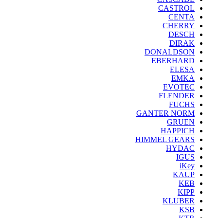
CASTROL
CENTA
CHERRY
DESCH
DIRAK
DONALDSON
EBERHARD
ELESA
EMKA
EVOTEC
FLENDER
FUCHS
GANTER NORM
GRUEN
HAPPICH
HIMMEL GEARS
HYDAC
IGUS
iKey
KAUP
KEB
KIPP
KLUBER
KSB