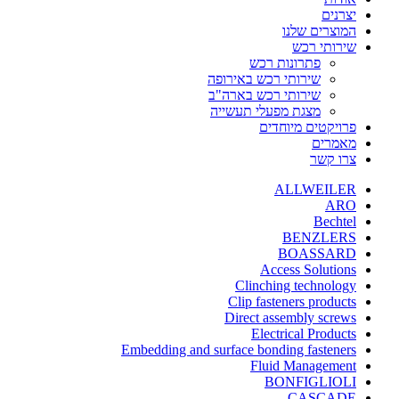
יצרנים
המוצרים שלנו
שירותי רכש
פתרונות רכש
שירותי רכש באירופה
שירותי רכש בארה"ב
מצגת מפעלי תעשייה
פרויקטים מיוחדים
מאמרים
צרו קשר
ALLWEILER
ARO
Bechtel
BENZLERS
BOASSARD
Access Solutions
Clinching technology
Clip fasteners products
Direct assembly screws
Electrical Products
Embedding and surface bonding fasteners
Fluid Management
BONFIGLIOLI
CASCADE