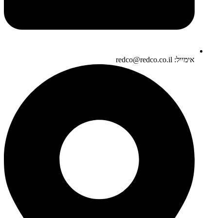
אימייל: redco@redco.co.il