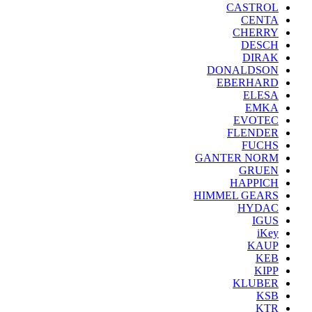
CASTROL
CENTA
CHERRY
DESCH
DIRAK
DONALDSON
EBERHARD
ELESA
EMKA
EVOTEC
FLENDER
FUCHS
GANTER NORM
GRUEN
HAPPICH
HIMMEL GEARS
HYDAC
IGUS
iKey
KAUP
KEB
KIPP
KLUBER
KSB
KTR