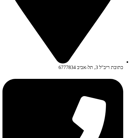
כתובת ריב"ל 3, תל-אביב 6777834