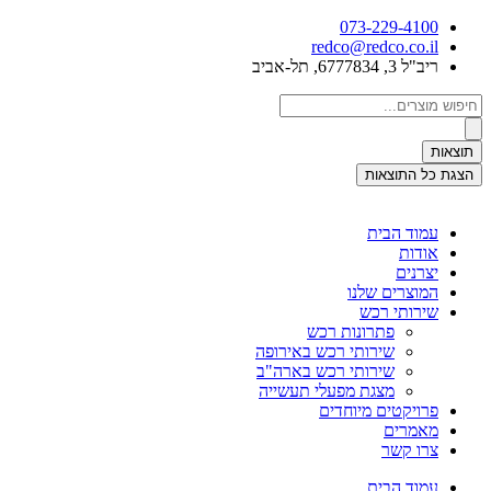
דלג
073-229-4100
לתוכן
redco@redco.co.il
ריב"ל 3, 6777834, תל-אביב
Search
...
תוצאות
הצגת כל התוצאות
עמוד הבית
אודות
יצרנים
המוצרים שלנו
שירותי רכש
פתרונות רכש
שירותי רכש באירופה
שירותי רכש בארה"ב
מצגת מפעלי תעשייה
פרויקטים מיוחדים
מאמרים
צרו קשר
עמוד הבית