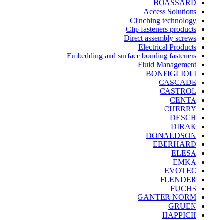
BOASSARD
Access Solutions
Clinching technology
Clip fasteners products
Direct assembly screws
Electrical Products
Embedding and surface bonding fasteners
Fluid Management
BONFIGLIOLI
CASCADE
CASTROL
CENTA
CHERRY
DESCH
DIRAK
DONALDSON
EBERHARD
ELESA
EMKA
EVOTEC
FLENDER
FUCHS
GANTER NORM
GRUEN
HAPPICH