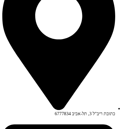
כתובת ריב"ל 3, תל-אביב 6777834