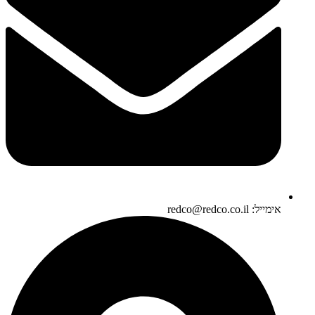
אימייל: redco@redco.co.il