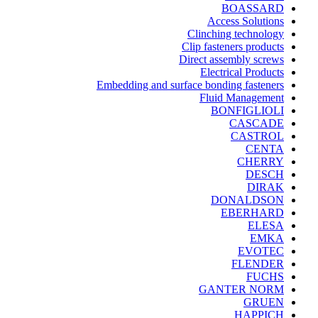
BOASSARD
Access Solutions
Clinching technology
Clip fasteners products
Direct assembly screws
Electrical Products
Embedding and surface bonding fasteners
Fluid Management
BONFIGLIOLI
CASCADE
CASTROL
CENTA
CHERRY
DESCH
DIRAK
DONALDSON
EBERHARD
ELESA
EMKA
EVOTEC
FLENDER
FUCHS
GANTER NORM
GRUEN
HAPPICH